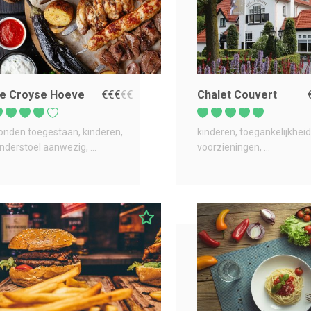
e Croyse Hoeve
€
€
€
€
€
Chalet Couvert
onden toegestaan
kinderen
kinderen
toegankelijkheid
inderstoel aanwezig
...
voorzieningen
...