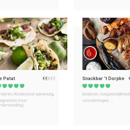
e Patat
€
€
€
€
€
Snackbar 't Dorpke
inderen
Kinderstoel aanwezig
kinderen
toegankelijkheid
agnetron (voor
voorzieningen
...
indervoeding)