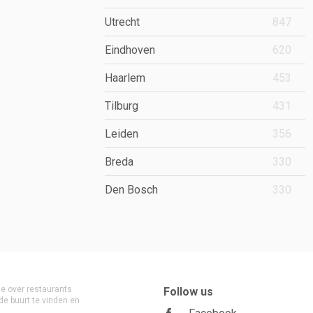
Utrecht
847
Eindhoven
620
Haarlem
453
Tilburg
431
Leiden
356
Breda
330
Den Bosch
330
ie over restaurants
Follow us
de buurt te vinden en