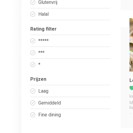
Glutenvrij
Halal
Rating filter
*****
***
*
Prijzen
L
Laag
k
Gemiddeld
M
k
...
Fine dining