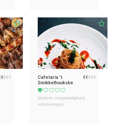
€
€
€
€
€
Cafetaria 't
€
€
€
€
€
Smikkelhuukske
kinderen
toegankelijkheid
voorzieningen
...