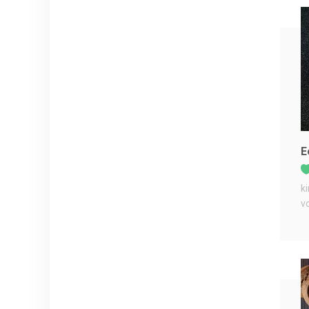
E
k
v