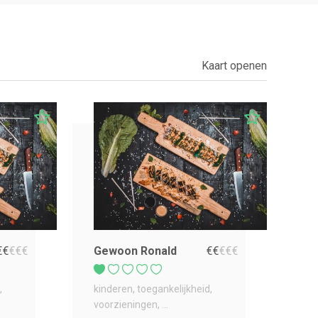
Kaart openen
€
€
€
€
€
Gewoon Ronald
€
€
€
€
€
kinderen
toegankelijkheid
voorzieningen
...