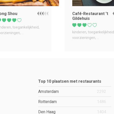
ong Shou
€
€
€
€
€
Café-Restaurant 't
Gildehuis
inderen
toegankelijkheid
kinderen
toegankelijkheid
oorzieningen
...
voorzieningen
...
Top 10 plaatsen met restaurants
Amsterdam
2292
Rotterdam
1486
Den Haag
1404