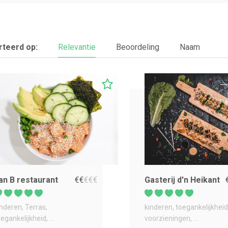
teerd op:
Relevantie
Beoordeling
Naam
an B restaurant
€
€
€
€
€
Gasterij d'n Heikant
inderen
Terras
kinderen
toegankelijkheid
oegankelijkheid
...
voorzieningen
...