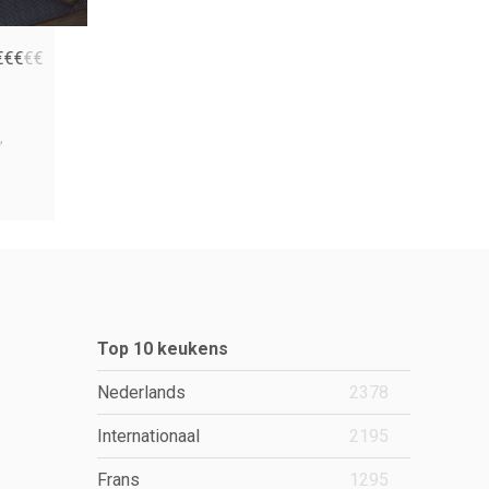
€
€
€
€
€
Top 10 keukens
Nederlands
2378
Internationaal
2195
Frans
1295