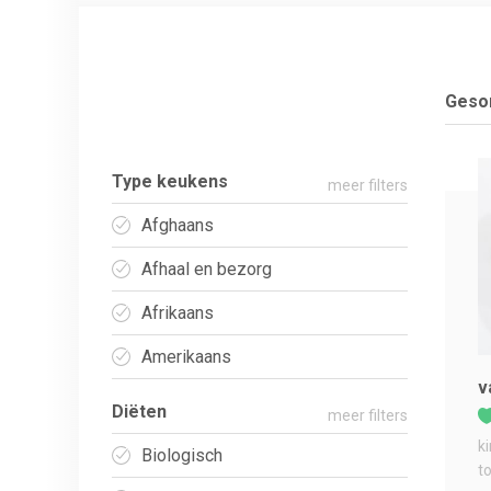
Gesor
Type keukens
meer filters
Afghaans
Afhaal en bezorg
Afrikaans
Amerikaans
v
Diëten
meer filters
k
Biologisch
t