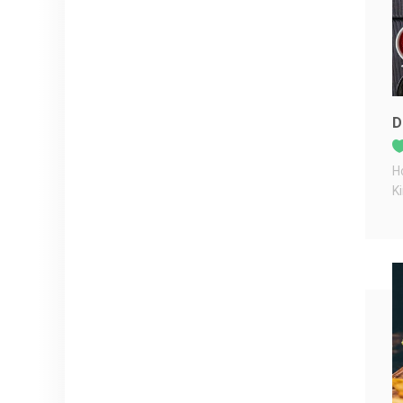
D
H
K