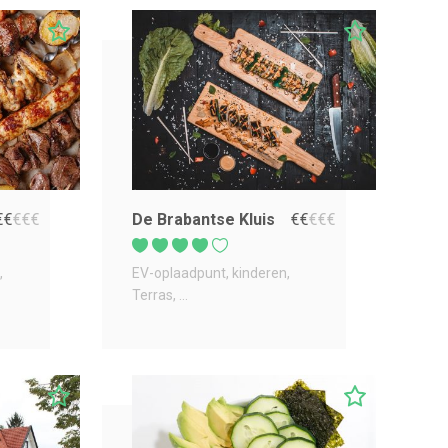
€
€
€
€
€
De Brabantse Kluis
€
€
€
€
€
EV-oplaadpunt
kinderen
Terras
...