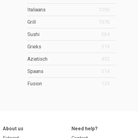
Italiaans
1390
Grill
1076
Sushi
564
Grieks
319
Aziatisch
453
Spaans
314
Fusion
135
About us
Need help?