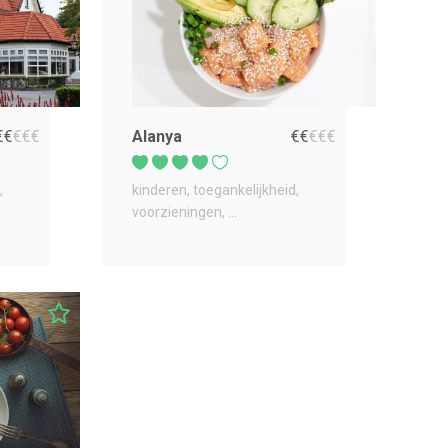
€
€
€
€
€
Alanya
€
€
€
€
€
kinderen
toegankelijkheid
voorzieningen
...