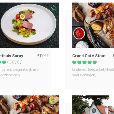
ethuis Saray
€
€
€
€
€
Grand Café Stout
inderen
toegankelijkheid
kinderen
toegankelijkheid
oorzieningen
...
voorzieningen
...