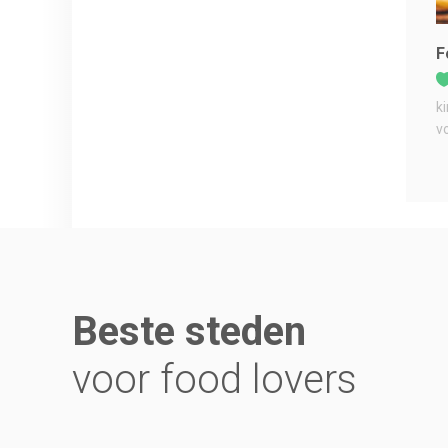
F
k
v
Beste steden
voor food lovers