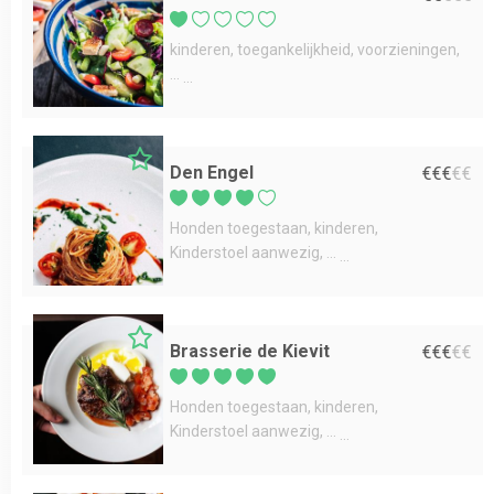
kinderen
toegankelijkheid
voorzieningen
...
Den Engel
€
€
€
€
€
Honden toegestaan
kinderen
Kinderstoel aanwezig
...
Brasserie de Kievit
€
€
€
€
€
Honden toegestaan
kinderen
Kinderstoel aanwezig
...