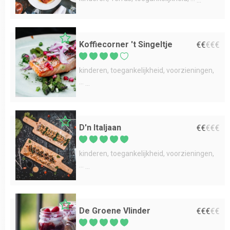
Koffiecorner 't Singeltje
€
€
€
€
€
kinderen
toegankelijkheid
voorzieningen
...
D'n Italjaan
€
€
€
€
€
kinderen
toegankelijkheid
voorzieningen
...
De Groene Vlinder
€
€
€
€
€