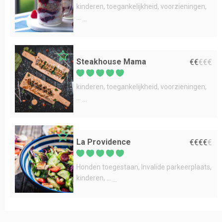
kinderen
toegankelijkheid
voorzieningen
...
Steakhouse Mama
€
€
€
€
€
kinderen
toegankelijkheid
voorzieningen
...
La Providence
€
€
€
€
€
Honden toegestaan
Invalide parkeerplaats
kinderen
...