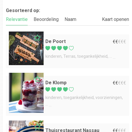
Gesorteerd op:
Relevantie
Beoordeling
Naam
Kaart openen
De Poort
€
€
€
€
€
kinderen
Terras
toegankelijkheid
...
De Klomp
€
€
€
€
€
kinderen
toegankelijkheid
voorzieningen
...
Thuisrestaurant Nassau
€
€
€
€
€