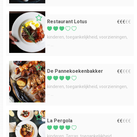
Restaurant Lotus
€
€
€
€
€
kinderen
toegankelijkheid
voorzieningen
...
De Pannekoekenbakker
€
€
€
€
€
kinderen
toegankelijkheid
voorzieningen
...
La Pergola
€
€
€
€
€
kinderen
Terras
toegankelijkheid
...