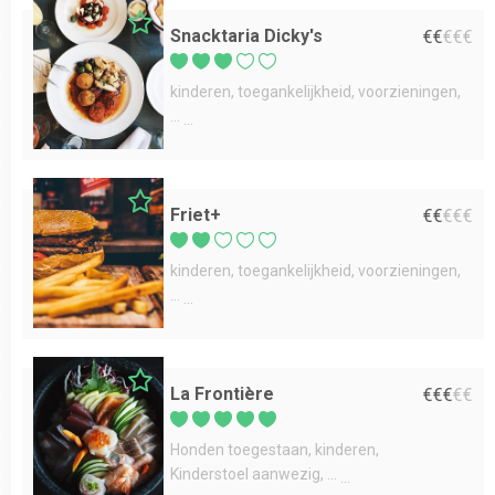
Snacktaria Dicky's
€
€
€
€
€
kinderen
toegankelijkheid
voorzieningen
...
Friet+
€
€
€
€
€
kinderen
toegankelijkheid
voorzieningen
...
La Frontière
€
€
€
€
€
Honden toegestaan
kinderen
Kinderstoel aanwezig
...