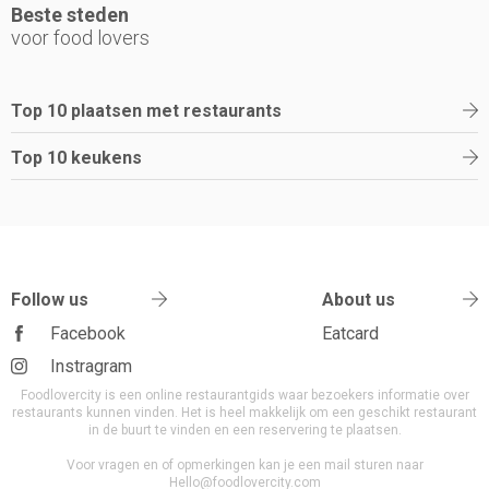
Beste steden
voor food lovers
Top 10 plaatsen met restaurants
Top 10 keukens
Follow us
About us
Facebook
Eatcard
Instragram
Foodlovercity is een online restaurantgids waar bezoekers informatie over
restaurants kunnen vinden. Het is heel makkelijk om een geschikt restaurant
in de buurt te vinden en een reservering te plaatsen.
Voor vragen en of opmerkingen kan je een mail sturen naar
Hello@foodlovercity.com