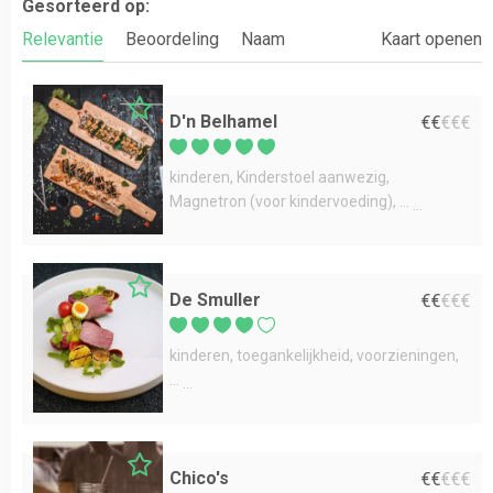
Gesorteerd op:
Relevantie
Beoordeling
Naam
Kaart openen
D'n Belhamel
€
€
€
€
€
kinderen
Kinderstoel aanwezig
Magnetron (voor kindervoeding)
...
De Smuller
€
€
€
€
€
kinderen
toegankelijkheid
voorzieningen
...
Chico's
€
€
€
€
€