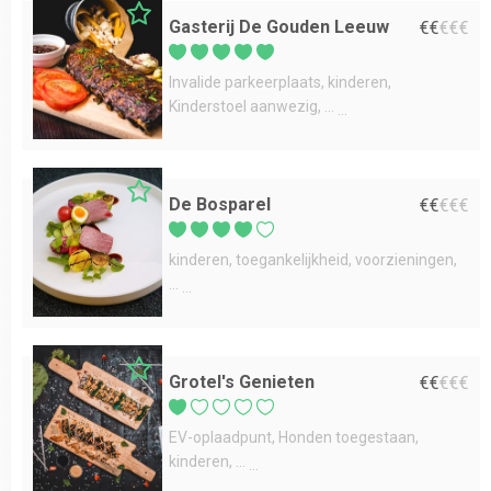
Gasterij De Gouden Leeuw
€
€
€
€
€
Invalide parkeerplaats
kinderen
Kinderstoel aanwezig
...
De Bosparel
€
€
€
€
€
kinderen
toegankelijkheid
voorzieningen
...
Grotel's Genieten
€
€
€
€
€
EV-oplaadpunt
Honden toegestaan
kinderen
...