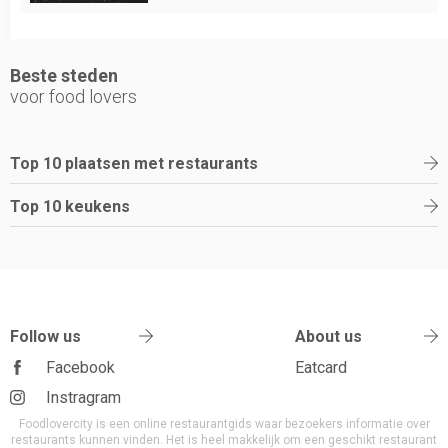
Beste steden
voor food lovers
Top 10 plaatsen met restaurants
Top 10 keukens
Follow us
About us
Facebook
Eatcard
Instragram
Foodlovercity is een online restaurantgids waar bezoekers informatie over
restaurants kunnen vinden. Het is heel makkelijk om een geschikt restaurant