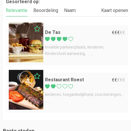
Gesorteerd op:
Relevantie
Beoordeling
Naam
Kaart openen
De Tas
€
€
€
€
€
Invalide parkeerplaats
kinderen
Kinderstoel aanwezig
...
Restaurant Roest
€
€
€
€
€
kinderen
toegankelijkheid
voorzieningen
...
Beste steden