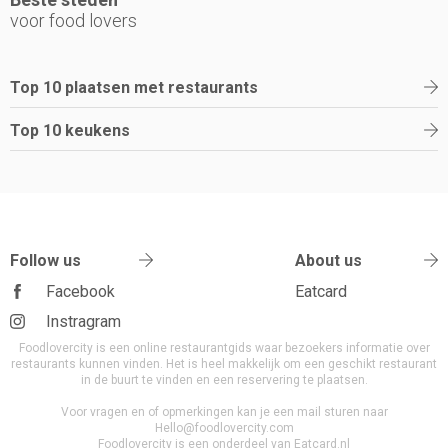
voor food lovers
Top 10 plaatsen met restaurants
Top 10 keukens
Follow us
About us
Facebook
Eatcard
Instragram
Foodlovercity is een online restaurantgids waar bezoekers informatie over
restaurants kunnen vinden. Het is heel makkelijk om een geschikt restaurant
in de buurt te vinden en een reservering te plaatsen.
Voor vragen en of opmerkingen kan je een mail sturen naar
Hello@foodlovercity.com
Foodlovercity is een onderdeel van Eatcard.nl