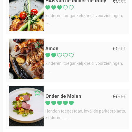
HAB van de Ridder-de Rooy
€
€
€
€
€
kinderen
toegankelijkheid
voorzieningen
...
Amon
€
€
€
€
€
kinderen
toegankelijkheid
voorzieningen
...
Onder de Molen
€
€
€
€
€
Honden toegestaan
Invalide parkeerplaats
kinderen
...