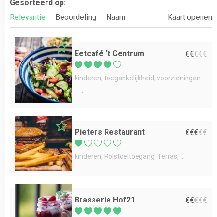
Gesorteerd op:
Relevantie
Beoordeling
Naam
Kaart openen
Eetcafé 't Centrum
€
€
€
€
€
kinderen
toegankelijkheid
voorzieningen
...
Pieters Restaurant
€
€
€
€
€
kinderen
Rolstoeltoegang
Terras
...
Brasserie Hof21
€
€
€
€
€