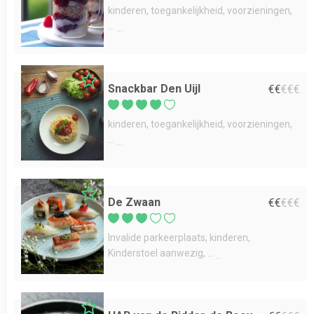
kinderen
toegankelijkheid
voorzieningen
...
Snackbar Den Uijl
€
€
€
€
€
kinderen
toegankelijkheid
voorzieningen
...
De Zwaan
€
€
€
€
€
Invalide parkeerplaats
kinderen
Kinderstoel aanwezig
...