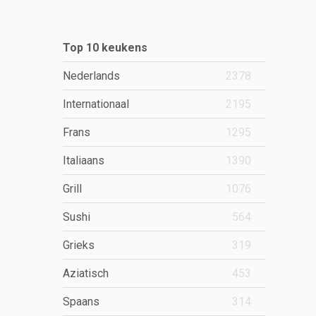
Top 10 keukens
Nederlands
2378
Internationaal
2195
Frans
1295
Italiaans
1390
Grill
1076
Sushi
564
Grieks
319
Aziatisch
453
Spaans
314