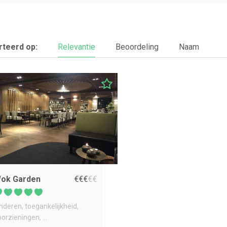
teerd op:
Relevantie
Beoordeling
Naam
ok Garden
€
€
€
€
€
inderen
toegankelijkheid
oorzieningen
...