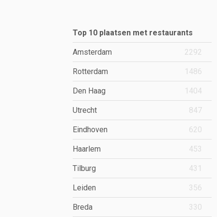
Top 10 plaatsen met restaurants
Amsterdam
2292
Rotterdam
1486
Den Haag
1404
Utrecht
847
Eindhoven
620
Haarlem
453
Tilburg
431
Leiden
356
Breda
330