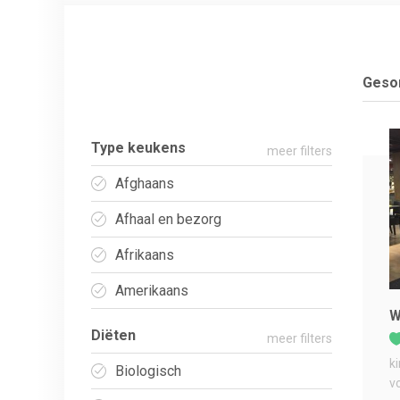
Gesor
Type keukens
meer filters
Afghaans
Afhaal en bezorg
Afrikaans
Amerikaans
W
Diëten
meer filters
k
Biologisch
v