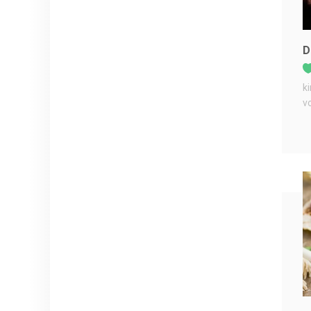
D
k
v