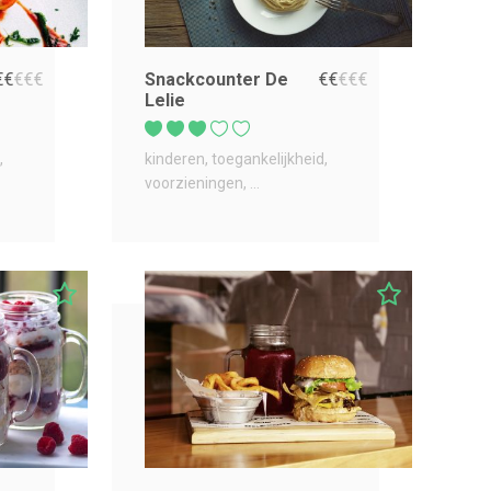
€
€
€
€
€
Snackcounter De
€
€
€
€
€
Lelie
kinderen
toegankelijkheid
voorzieningen
...