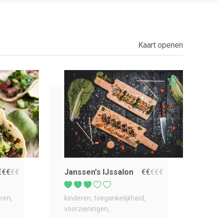
Kaart openen
€
€
€
€
€
Janssen's IJssalon
€
€
€
€
€
eren
kinderen
toegankelijkheid
voorzieningen
...