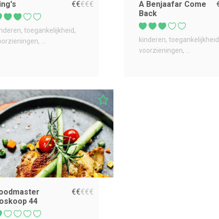
ing's
€
€
€
€
€
A Benjaafar Come
Back
inderen
toegankelijkheid
kinderen
toegankelijkheid
oorzieningen
...
voorzieningen
...
oodmaster
€
€
€
€
€
oskoop 44