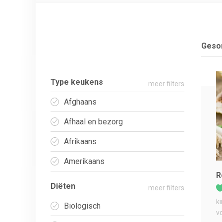
Gesor
Type keukens
meer filters
Afghaans
Afhaal en bezorg
Afrikaans
Amerikaans
R
Diëten
meer filters
k
Biologisch
v