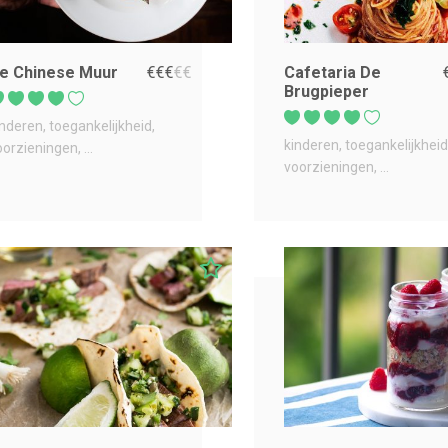
e Chinese Muur
€
€
€
€
€
Cafetaria De
Brugpieper
inderen
toegankelijkheid
kinderen
toegankelijkheid
oorzieningen
...
voorzieningen
...