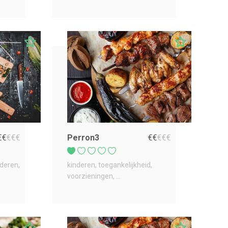
€
€
€
€
€
Perron3
€
€
€
€
€
nderen
kinderen
toegankelijkheid
voorzieningen
...