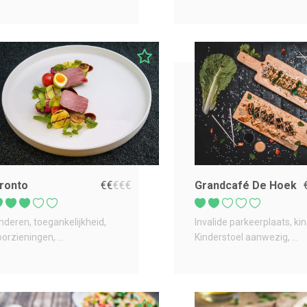
ronto
€
€
€
€
€
Grandcafé De Hoek
inderen
toegankelijkheid
Invalide parkeerplaats
ki
oorzieningen
...
Kinderstoel aanwezig
...