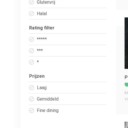
Glutenvrij
Halal
Rating filter
*****
***
*
Prijzen
P
Laag
k
Gemiddeld
v
Fine dining