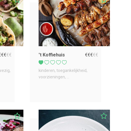
€
€
€
€
€
't Koffiehuis
€
€
€
€
€
wezig
kinderen
toegankelijkheid
voorzieningen
...