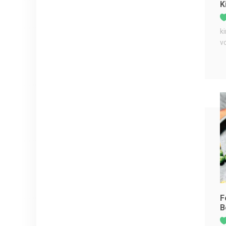
K
k
v
F
B