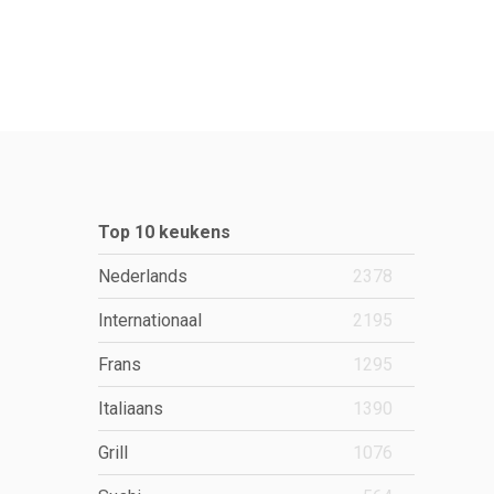
Top 10 keukens
Nederlands
2378
Internationaal
2195
Frans
1295
Italiaans
1390
Grill
1076