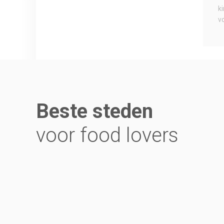
k
v
Beste steden
voor food lovers