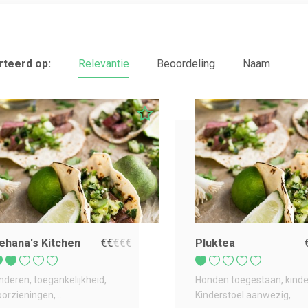
teerd op:
Relevantie
Beoordeling
Naam
ehana's Kitchen
€
€
€
€
€
Pluktea
inderen
toegankelijkheid
Honden toegestaan
kind
oorzieningen
...
Kinderstoel aanwezig
...