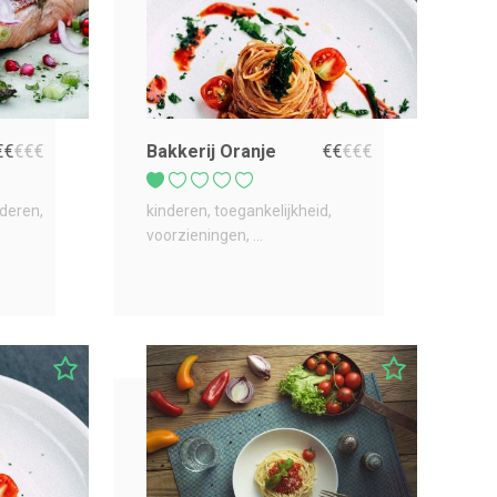
€
€
€
€
€
Bakkerij Oranje
€
€
€
€
€
nderen
kinderen
toegankelijkheid
voorzieningen
...