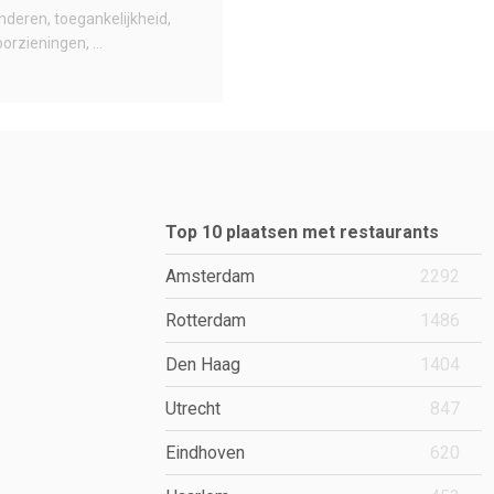
inderen
toegankelijkheid
oorzieningen
...
Top 10 plaatsen met restaurants
Amsterdam
2292
Rotterdam
1486
Den Haag
1404
Utrecht
847
Eindhoven
620