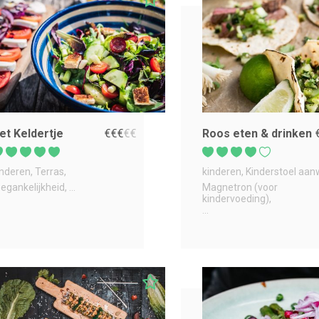
et Keldertje
€
€
€
€
€
Roos eten & drinken
inderen
Terras
kinderen
Kinderstoel aan
oegankelijkheid
...
Magnetron (voor
kindervoeding)
...