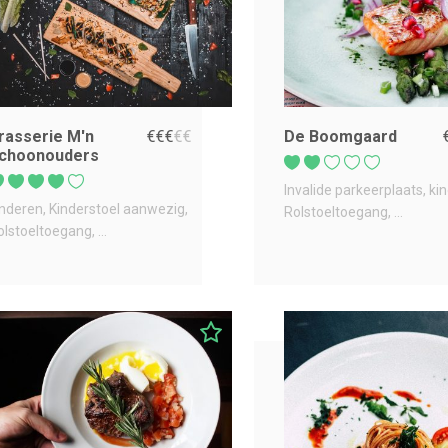
rasserie M'n
€
€
€
€
€
De Boomgaard
choonouders
Invalide parkeerplaats
ki
inderen
Kinderstoel aanwezig
Rolstoeltoegang
...
olstoeltoegang
...