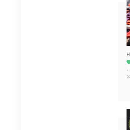
H
k
t