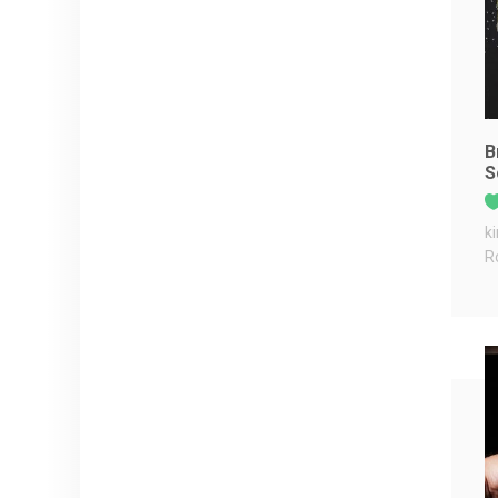
B
S
k
R