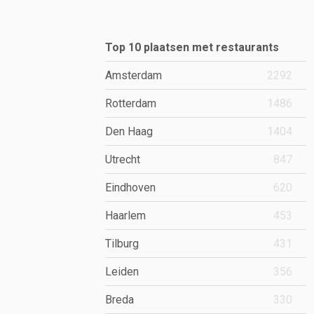
Top 10 plaatsen met restaurants
Amsterdam
2292
Rotterdam
1486
Den Haag
1404
Utrecht
847
Eindhoven
620
Haarlem
453
Tilburg
431
Leiden
356
Breda
330