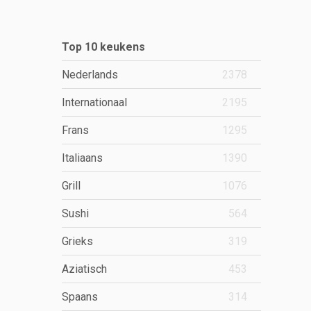
Top 10 keukens
Nederlands
2378
Internationaal
2195
Frans
1295
Italiaans
1390
Grill
1076
Sushi
564
Grieks
319
Aziatisch
453
Spaans
314