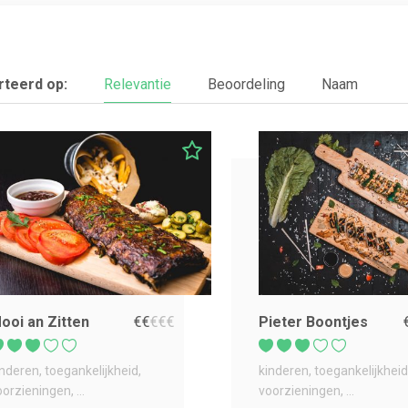
teerd op:
Relevantie
Beoordeling
Naam
ooi an Zitten
€
€
€
€
€
Pieter Boontjes
inderen
toegankelijkheid
kinderen
toegankelijkheid
oorzieningen
...
voorzieningen
...