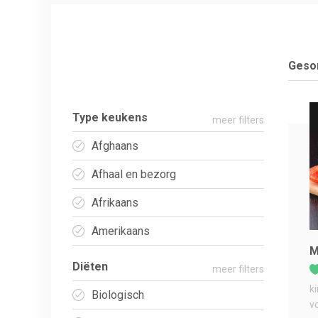
Gesor
Type keukens
meer filters
Afghaans
Afhaal en bezorg
Afrikaans
Amerikaans
M
Diëten
meer filters
k
Biologisch
v