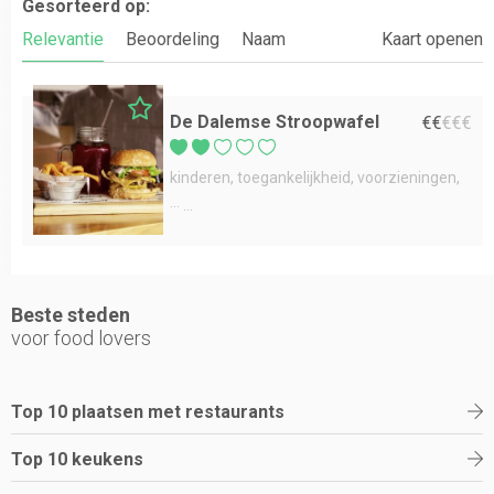
Gesorteerd op:
Relevantie
Beoordeling
Naam
Kaart openen
De Dalemse Stroopwafel
€
€
€
€
€
kinderen
toegankelijkheid
voorzieningen
...
Beste steden
voor food lovers
Top 10 plaatsen met restaurants
Top 10 keukens