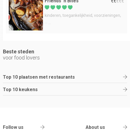
Friends 'n Bites
€
€
€
€
€
kinderen
toegankelijkheid
voorzieningen
...
Beste steden
voor food lovers
Top 10 plaatsen met restaurants
Top 10 keukens
Follow us
About us