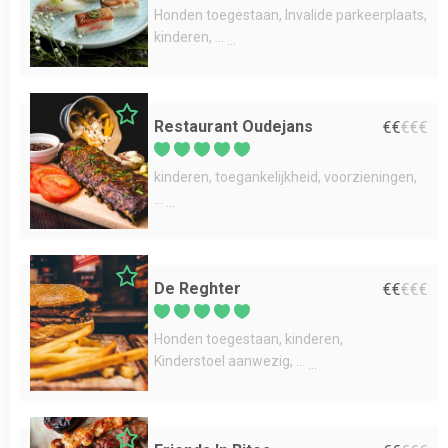
Honden toegestaan
Invalide parkeerplaats
kinderen
...
Restaurant Oudejans
€
€
€
€
€
kinderen
toegankelijkheid
voorzieningen
...
De Reghter
€
€
€
€
€
Honden toegestaan
kinderen
Kinderstoel aanwezig
...