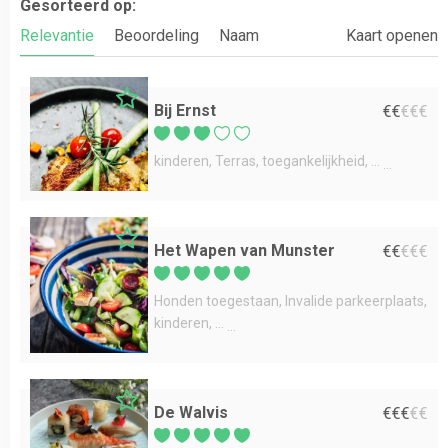
Gesorteerd op:
Relevantie
Beoordeling
Naam
Kaart openen
Bij Ernst
€
€
€
€
€
kinderen
Terras
toegankelijkheid
...
Het Wapen van Munster
€
€
€
€
€
Honden toegestaan
Invalide parkeerplaats
kinderen
...
De Walvis
€
€
€
€
€