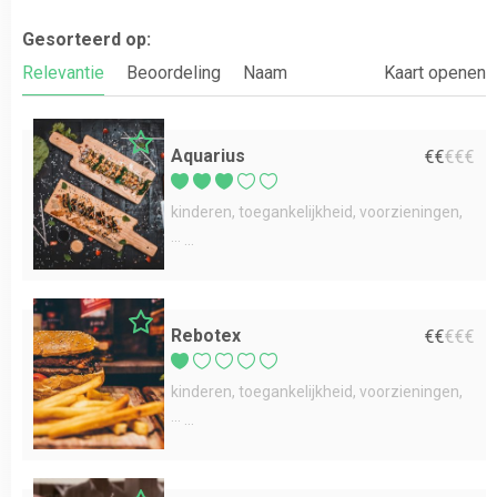
Gesorteerd op:
Relevantie
Beoordeling
Naam
Kaart openen
Aquarius
€
€
€
€
€
kinderen
toegankelijkheid
voorzieningen
...
Rebotex
€
€
€
€
€
kinderen
toegankelijkheid
voorzieningen
...