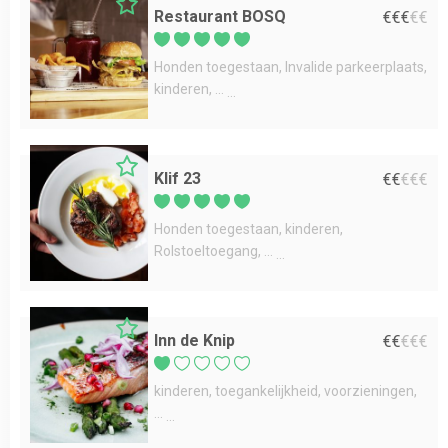
Restaurant BOSQ
€
€
€
€
€
Honden toegestaan
Invalide parkeerplaats
kinderen
...
Klif 23
€
€
€
€
€
Honden toegestaan
kinderen
Rolstoeltoegang
...
Inn de Knip
€
€
€
€
€
kinderen
toegankelijkheid
voorzieningen
...