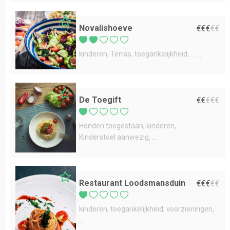
Novalishoeve
€
€
€
€
€
kinderen
Terras
toegankelijkheid
...
De Toegift
€
€
€
€
€
Honden toegestaan
kinderen
Kinderstoel aanwezig
...
Restaurant Loodsmansduin
€
€
€
€
€
kinderen
toegankelijkheid
voorzieningen
...