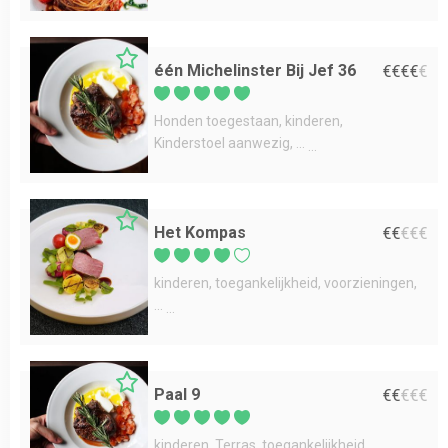
één Michelinster Bij Jef 36
€
€
€
€
€
Honden toegestaan
kinderen
Kinderstoel aanwezig
...
Het Kompas
€
€
€
€
€
kinderen
toegankelijkheid
voorzieningen
...
Paal 9
€
€
€
€
€
kinderen
Terras
toegankelijkheid
...