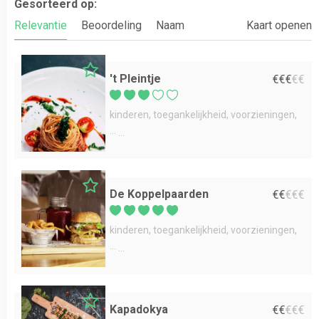
Gesorteerd op:
Relevantie
Beoordeling
Naam
Kaart openen
't Pleintje
€
€
€
€
€
kinderen
toegankelijkheid
voorzieningen
...
De Koppelpaarden
€
€
€
€
€
kinderen
toegankelijkheid
voorzieningen
...
Kapadokya
€
€
€
€
€