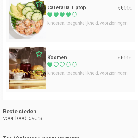
Cafetaria Tiptop
€
€
€
€
€
kinderen
toegankelijkheid
voorzieningen
...
Koomen
€
€
€
€
€
kinderen
toegankelijkheid
voorzieningen
...
Beste steden
voor food lovers