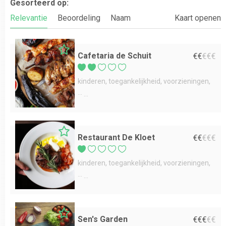
Gesorteerd op:
Relevantie
Beoordeling
Naam
Kaart openen
Cafetaria de Schuit
€
€
€
€
€
kinderen
toegankelijkheid
voorzieningen
...
Restaurant De Kloet
€
€
€
€
€
kinderen
toegankelijkheid
voorzieningen
...
Sen's Garden
€
€
€
€
€