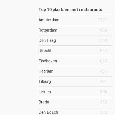
Top 10 plaatsen met restaurants
Amsterdam
2292
Rotterdam
1486
Den Haag
1404
Utrecht
847
Eindhoven
620
Haarlem
453
Tilburg
431
Leiden
356
Breda
330
Den Bosch
330