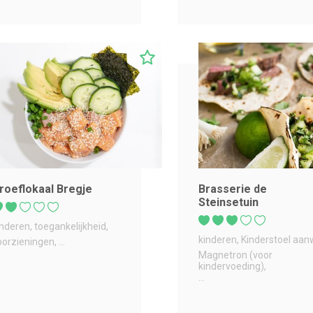
roeflokaal Bregje
Brasserie de
Steinsetuin
inderen
toegankelijkheid
kinderen
Kinderstoel aan
oorzieningen
...
Magnetron (voor
kindervoeding)
...