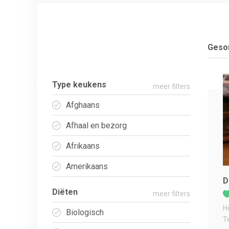
Gesor
Type keukens
meer filters
Afghaans
Afhaal en bezorg
Afrikaans
Amerikaans
D
Diëten
meer filters
H
Biologisch
T