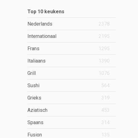
Top 10 keukens
Nederlands
2378
Internationaal
2195
Frans
1295
Italiaans
1390
Grill
1076
Sushi
564
Grieks
319
Aziatisch
453
Spaans
314
Fusion
135