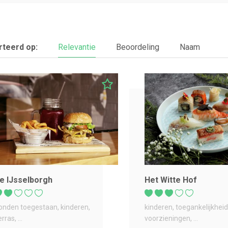
teerd op:
Relevantie
Beoordeling
Naam
e IJsselborgh
Het Witte Hof
onden toegestaan
kinderen
kinderen
toegankelijkheid
erras
...
voorzieningen
...