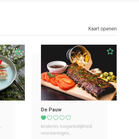
Kaart openen
De Pauw
kinderen
toegankelijkheid
voorzieningen
...