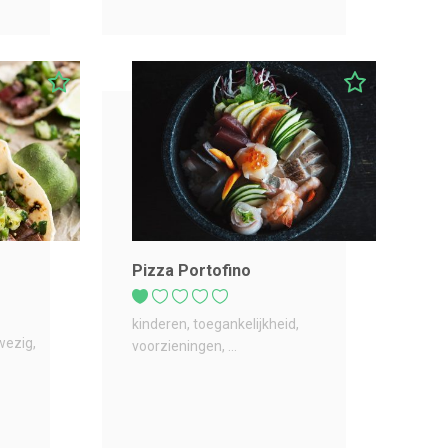
Pizza Portofino
kinderen
toegankelijkheid
wezig
voorzieningen
...