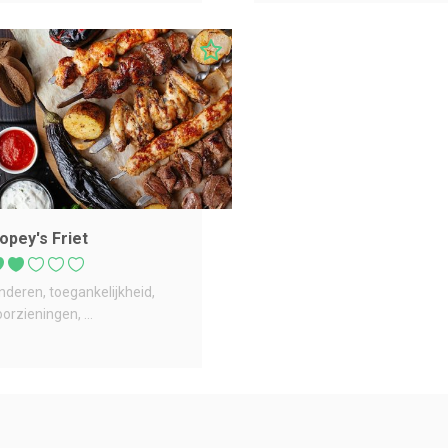
opey's Friet
inderen
toegankelijkheid
oorzieningen
...