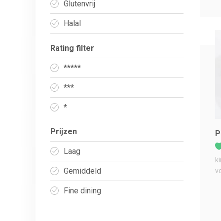
Glutenvrij
Halal
Rating filter
*****
***
*
Prijzen
P
Laag
k
Gemiddeld
v
Fine dining