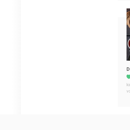
D
k
v