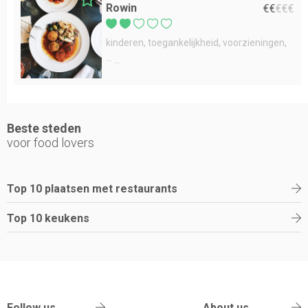
Rowin
€
€
€
€
€
kinderen
toegankelijkheid
voorzieningen
...
Beste steden
voor food lovers
Top 10 plaatsen met restaurants
Top 10 keukens
Follow us
About us