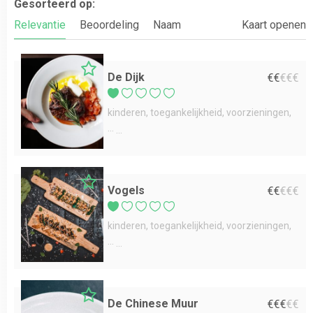
Gesorteerd op:
Relevantie
Beoordeling
Naam
Kaart openen
De Dijk
€
€
€
€
€
kinderen
toegankelijkheid
voorzieningen
...
Vogels
€
€
€
€
€
kinderen
toegankelijkheid
voorzieningen
...
De Chinese Muur
€
€
€
€
€