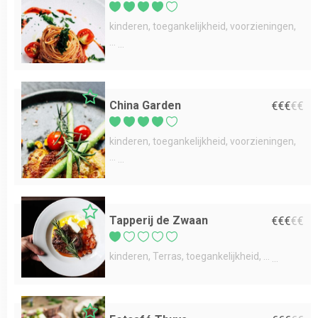
kinderen
toegankelijkheid
voorzieningen
...
China Garden
€
€
€
€
€
kinderen
toegankelijkheid
voorzieningen
...
Tapperij de Zwaan
€
€
€
€
€
kinderen
Terras
toegankelijkheid
...