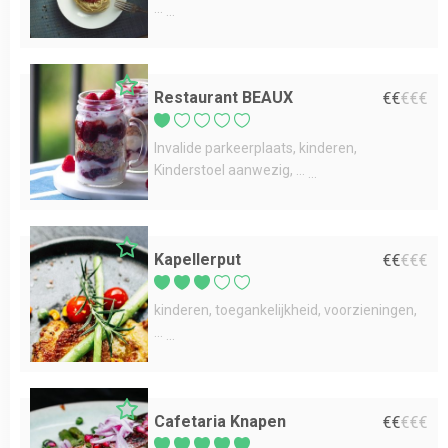
...
Restaurant BEAUX
€
€
€
€
€
Invalide parkeerplaats
kinderen
Kinderstoel aanwezig
...
Kapellerput
€
€
€
€
€
kinderen
toegankelijkheid
voorzieningen
...
Cafetaria Knapen
€
€
€
€
€