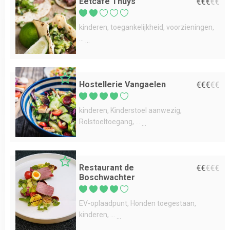
Eetcafé Thuys
€
€
€
€
€
kinderen
toegankelijkheid
voorzieningen
...
Hostellerie Vangaelen
€
€
€
€
€
kinderen
Kinderstoel aanwezig
Rolstoeltoegang
...
Restaurant de
€
€
€
€
€
Boschwachter
EV-oplaadpunt
Honden toegestaan
kinderen
...