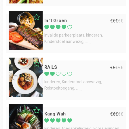
In 't Groen
€
€
€
€
€
Invalide parkeerplaats
kinderen
Kinderstoel aanwezig
...
RAILS
€
€
€
€
€
kinderen
Kinderstoel aanwezig
Rolstoeltoegang
...
Kang Wah
€
€
€
€
€
kinderen
toegankelijkheid
voorzieningen