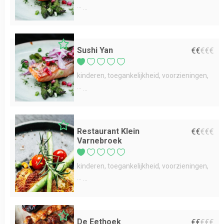
...
Sushi Yan
€
€
€
€
€
kinderen
toegankelijkheid
voorzieningen
...
Restaurant Klein
€
€
€
€
€
Varnebroek
kinderen
toegankelijkheid
voorzieningen
...
De Eethoek
€
€
€
€
€