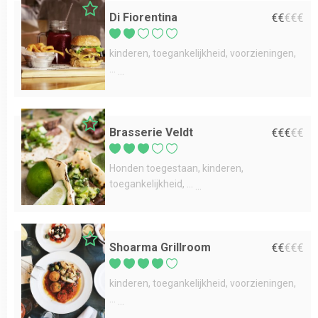
Di Fiorentina
€
€
€
€
€
kinderen
toegankelijkheid
voorzieningen
...
Brasserie Veldt
€
€
€
€
€
Honden toegestaan
kinderen
toegankelijkheid
...
Shoarma Grillroom
€
€
€
€
€
kinderen
toegankelijkheid
voorzieningen
...