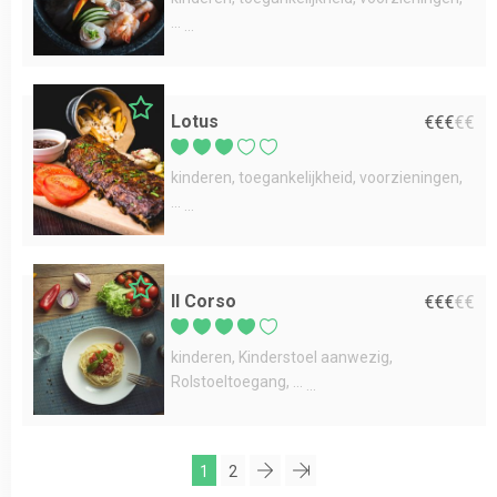
...
Lotus
€
€
€
€
€
kinderen
toegankelijkheid
voorzieningen
...
Il Corso
€
€
€
€
€
kinderen
Kinderstoel aanwezig
Rolstoeltoegang
...
1
2