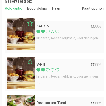
Gesorteerd op:
Relevantie
Beoordeling
Naam
Kaart openen
Katialo
€
€
€
€
€
kinderen
toegankelijkheid
voorzieningen
...
V-PIT
€
€
€
€
€
kinderen
toegankelijkheid
voorzieningen
...
Restaurant Tumi
€
€
€
€
€