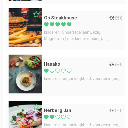
Os Steakhouse
€
€
€
€
€
kinderen
Kinderstoel aanwezig
Magnetron (voor kindervoeding)
...
Hanako
€
€
€
€
€
kinderen
toegankelijkheid
voorzieningen
...
Herberg Jan
€
€
€
€
€
kinderen
toegankelijkheid
voorzieningen