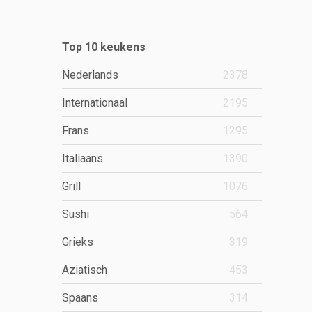
Top 10 keukens
Nederlands
2378
Internationaal
2195
Frans
1295
Italiaans
1390
Grill
1076
Sushi
564
Grieks
319
Aziatisch
453
Spaans
314