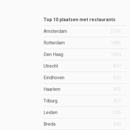
Top 10 plaatsen met restaurants
Amsterdam
2292
Rotterdam
1486
Den Haag
1404
Utrecht
847
Eindhoven
620
Haarlem
453
Tilburg
431
Leiden
356
Breda
330