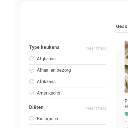
Gesor
Type keukens
meer filters
Afghaans
Afhaal en bezorg
Afrikaans
Amerikaans
P
H
Diëten
meer filters
Biologisch
k