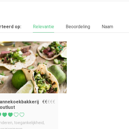
teerd op:
Relevantie
Beoordeling
Naam
annekoekbakkerij
€
€
€
€
€
outlust
inderen
toegankelijkheid