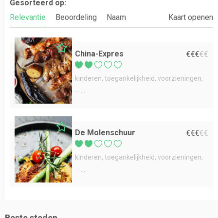
Gesorteerd op:
Relevantie
Beoordeling
Naam
Kaart openen
China-Expres
€
€
€
€
€
kinderen
toegankelijkheid
voorzieningen
...
De Molenschuur
€
€
€
€
€
kinderen
toegankelijkheid
voorzieningen
...
Beste steden