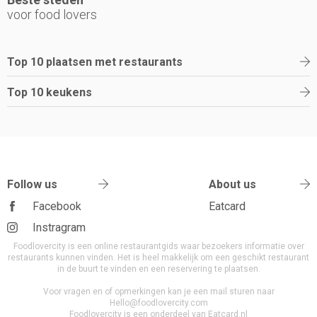
voor food lovers
Top 10 plaatsen met restaurants
Top 10 keukens
Follow us
About us
Facebook
Eatcard
Instragram
Foodlovercity is een online restaurantgids waar bezoekers informatie over
restaurants kunnen vinden. Het is heel makkelijk om een geschikt restaurant
in de buurt te vinden en een reservering te plaatsen.
Voor vragen en of opmerkingen kan je een mail sturen naar
Hello@foodlovercity.com
Foodlovercity is een onderdeel van Eatcard.nl