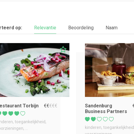
teerd op:
Relevantie
Beoordeling
Naam
estaurant Torbijn
€
€
€
€
€
Sandenburg
Business Partners
inderen
toegankelijkheid
kinderen
toegankelijkheid
oorzieningen
...