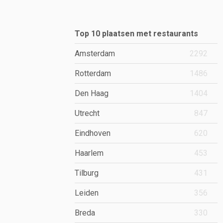
Top 10 plaatsen met restaurants
Amsterdam
2292
Rotterdam
1486
Den Haag
1404
Utrecht
847
Eindhoven
620
Haarlem
453
Tilburg
431
Leiden
356
Breda
330