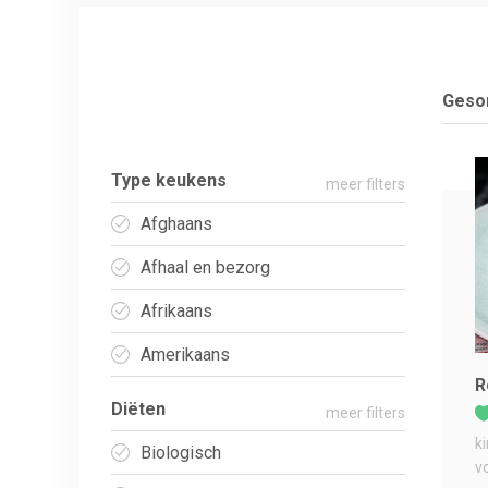
Gesor
Type keukens
meer filters
Afghaans
Afhaal en bezorg
Afrikaans
Amerikaans
R
Diëten
meer filters
k
Biologisch
v