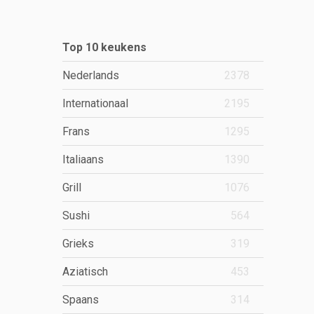
Top 10 keukens
Nederlands
2378
Internationaal
2195
Frans
1295
Italiaans
1390
Grill
1076
Sushi
564
Grieks
319
Aziatisch
453
Spaans
314