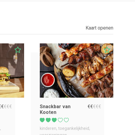
Kaart openen
€
€
€
€
€
Snackbar van
€
€
€
€
€
Kooten
kinderen
toegankelijkheid