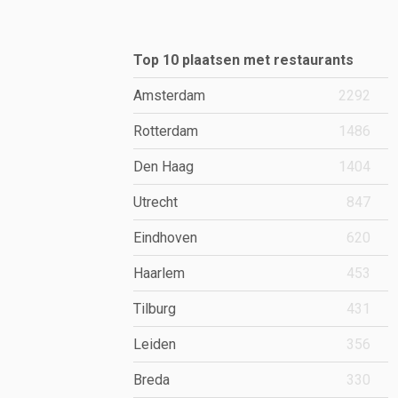
Top 10 plaatsen met restaurants
Amsterdam
2292
Rotterdam
1486
Den Haag
1404
Utrecht
847
Eindhoven
620
Haarlem
453
Tilburg
431
Leiden
356
Breda
330