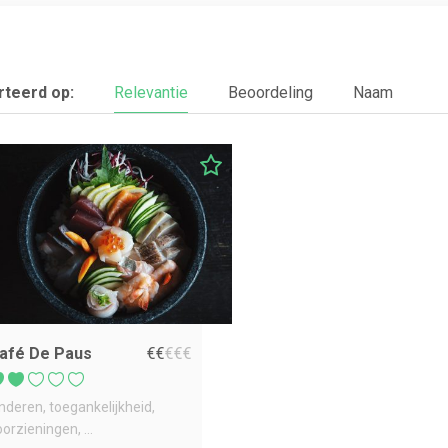
teerd op:
Relevantie
Beoordeling
Naam
afé De Paus
€
€
€
€
€
inderen
toegankelijkheid
oorzieningen
...