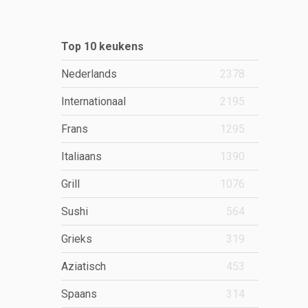
Top 10 keukens
Nederlands
2378
Internationaal
2195
Frans
1295
Italiaans
1390
Grill
1076
Sushi
564
Grieks
319
Aziatisch
453
Spaans
314