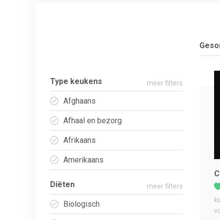
Gesor
Type keukens
meer filters
Afghaans
Afhaal en bezorg
Afrikaans
Amerikaans
C
Diëten
meer filters
k
Biologisch
v