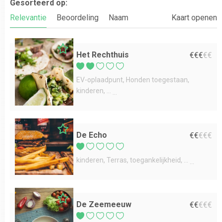
Gesorteerd op:
Relevantie
Beoordeling
Naam
Kaart openen
Het Rechthuis
€
€
€
€
€
EV-oplaadpunt
Honden toegestaan
kinderen
...
De Echo
€
€
€
€
€
kinderen
Terras
toegankelijkheid
...
De Zeemeeuw
€
€
€
€
€