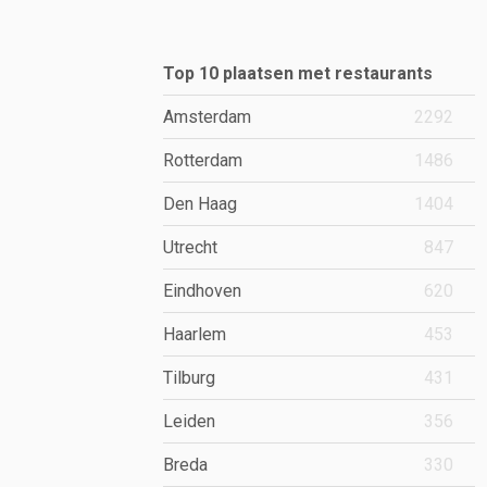
Top 10 plaatsen met restaurants
Amsterdam
2292
Rotterdam
1486
Den Haag
1404
Utrecht
847
Eindhoven
620
Haarlem
453
Tilburg
431
Leiden
356
Breda
330