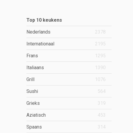
Top 10 keukens
Nederlands
2378
Internationaal
2195
Frans
1295
Italiaans
1390
Grill
1076
Sushi
564
Grieks
319
Aziatisch
453
Spaans
314