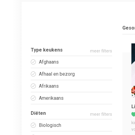
Gesor
Type keukens
meer filters
Afghaans
Afhaal en bezorg
Afrikaans
Amerikaans
L
Diëten
meer filters
k
Biologisch
v