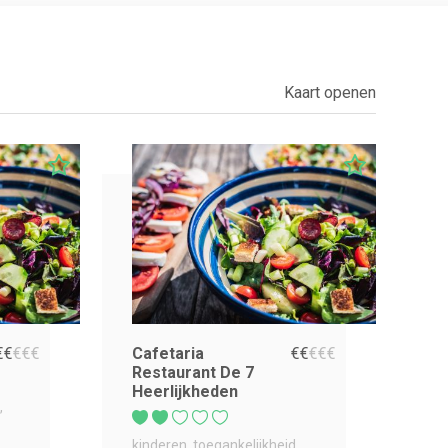
Kaart openen
€
€
€
€
€
Cafetaria
€
€
€
€
€
Restaurant De 7
Heerlijkheden
kinderen
toegankelijkheid