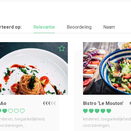
teerd op:
Relevantie
Beoordeling
Naam
iAo
€
€
€
€
€
Bistro 'Le Mouton'
inderen
toegankelijkheid
kinderen
toegankelijkheid
oorzieningen
...
voorzieningen
...