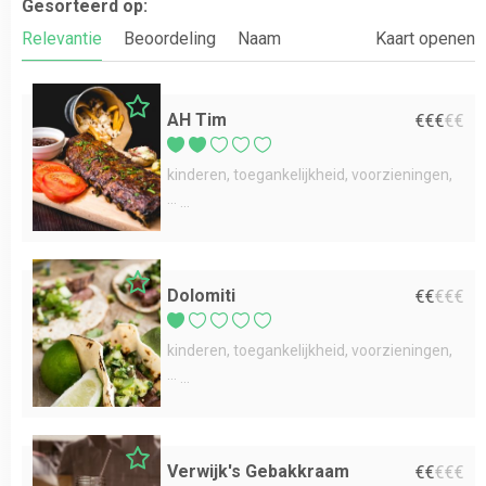
Gesorteerd op:
Relevantie
Beoordeling
Naam
Kaart openen
AH Tim
€
€
€
€
€
kinderen
toegankelijkheid
voorzieningen
...
Dolomiti
€
€
€
€
€
kinderen
toegankelijkheid
voorzieningen
...
Verwijk's Gebakkraam
€
€
€
€
€