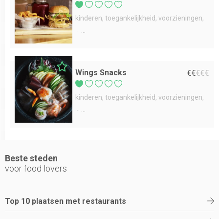
kinderen
toegankelijkheid
voorzieningen
...
Wings Snacks
€
€
€
€
€
kinderen
toegankelijkheid
voorzieningen
...
Beste steden
voor food lovers
Top 10 plaatsen met restaurants