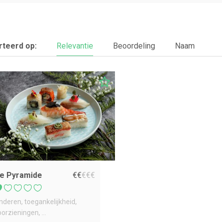
teerd op:
Relevantie
Beoordeling
Naam
e Pyramide
€
€
€
€
€
inderen
toegankelijkheid
oorzieningen
...