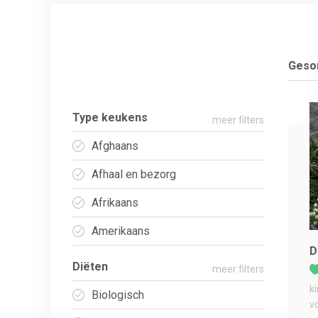
Gesor
Type keukens
meer filters
Afghaans
Afhaal en bezorg
Afrikaans
Amerikaans
D
Diëten
meer filters
k
Biologisch
v