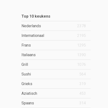
Top 10 keukens
Nederlands
2378
Internationaal
2195
Frans
1295
Italiaans
1390
Grill
1076
Sushi
564
Grieks
319
Aziatisch
453
Spaans
314