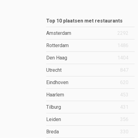
Top 10 plaatsen met restaurants
Amsterdam
2292
Rotterdam
1486
Den Haag
1404
Utrecht
847
Eindhoven
620
Haarlem
453
Tilburg
431
Leiden
356
Breda
330