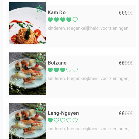
Kam Do
€
€
€
€
€
kinderen
toegankelijkheid
voorzieningen
...
Bolzano
€
€
€
€
€
kinderen
toegankelijkheid
voorzieningen
...
Lang-Nguyen
€
€
€
€
€
kinderen
toegankelijkheid
voorzieningen
...