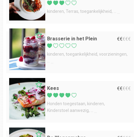
kinderen
Terras
toegankelijkheid
...
Brasserie in het Plein
€
€
€
€
€
kinderen
toegankelijkheid
voorzieningen
...
Kees
€
€
€
€
€
Honden toegestaan
kinderen
Kinderstoel aanwezig
...