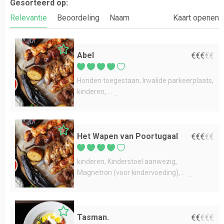
Gesorteerd op:
Relevantie
Beoordeling
Naam
Kaart openen
Abel
€
€
€
€
€
Honden toegestaan
Invalide parkeerplaats
kinderen
...
Het Wapen van Poortugaal
€
€
€
€
€
kinderen
Kinderstoel aanwezig
Magnetron (voor kindervoeding)
...
Tasman.
€
€
€
€
€