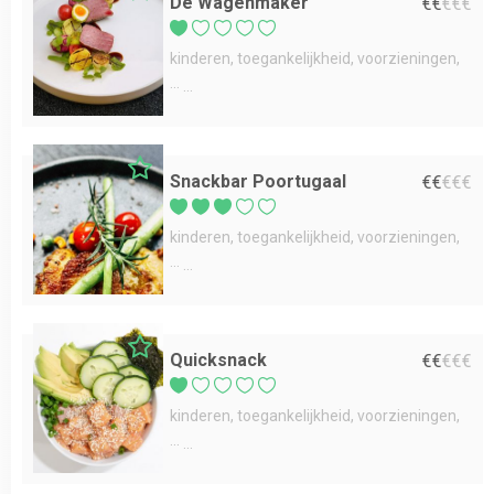
De Wagenmaker
€
€
€
€
€
kinderen
toegankelijkheid
voorzieningen
...
Snackbar Poortugaal
€
€
€
€
€
kinderen
toegankelijkheid
voorzieningen
...
Quicksnack
€
€
€
€
€
kinderen
toegankelijkheid
voorzieningen
...