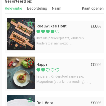
Gesorteerd op:
Relevantie
Beoordeling
Naam
Kaart openen
Reeuwijkse Hout
€
€
€
€
€
Invalide parkeerplaats
kinderen
Kinderstoel aanwezig
...
Happz
€
€
€
€
€
kinderen
Kinderstoel aanwezig
Magnetron (voor kindervoeding)
...
Deli-Vers
€
€
€
€
€