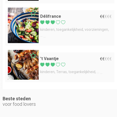
Délifrance
€
€
€
€
€
kinderen
toegankelijkheid
voorzieningen
...
't Vaantje
€
€
€
€
€
kinderen
Terras
toegankelijkheid
...
Beste steden
voor food lovers