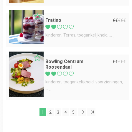
Fratino
€
€
€
€
€
kinderen
Terras
toegankelijkheid
...
Bowling Centrum
€
€
€
€
€
Roosendaal
kinderen
toegankelijkheid
voorzieningen
...
1
2
3
4
5