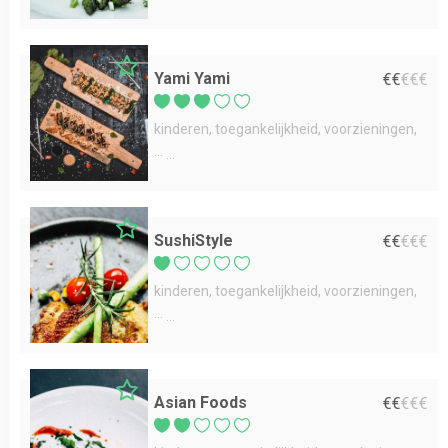
Yami Yami
€
€
€
€
€
kinderen
toegankelijkheid
voorzieningen
...
SushiStyle
€
€
€
€
€
kinderen
toegankelijkheid
voorzieningen
...
Asian Foods
€
€
€
€
€