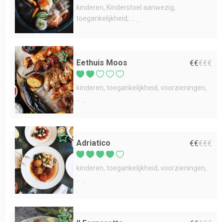
kinderen
Kinderstoel aanwezig
toegankelijkheid
...
Eethuis Moos
€
€
€
€
€
kinderen
toegankelijkheid
voorzieningen
...
Adriatico
€
€
€
€
€
kinderen
toegankelijkheid
voorzieningen
...