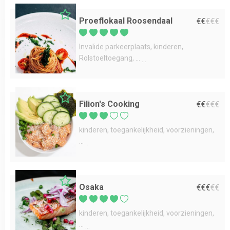
Proeflokaal Roosendaal
€
€
€
€
€
Invalide parkeerplaats
kinderen
Rolstoeltoegang
...
Filion's Cooking
€
€
€
€
€
kinderen
toegankelijkheid
voorzieningen
...
Osaka
€
€
€
€
€
kinderen
toegankelijkheid
voorzieningen
...