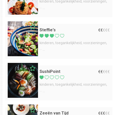
kinderen
toegankelijkheid
voorzieningen
...
Steffie's
€
€
€
€
€
kinderen
toegankelijkheid
voorzieningen
...
SushiPoint
€
€
€
€
€
kinderen
toegankelijkheid
voorzieningen
...
Zeeën van Tijd
€
€
€
€
€