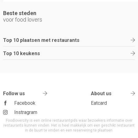
Beste steden
voor food lovers
Top 10 plaatsen met restaurants
Top 10 keukens
Follow us
About us
Facebook
Eatcard
Instragram
Foodlovercity is een online restaurantgids waar bezoekers informatie over
restaurants kunnen vinden. Het is heel makkelijk om een geschikt restaurant
in de buurt te vinden en een reservering te plaatsen.