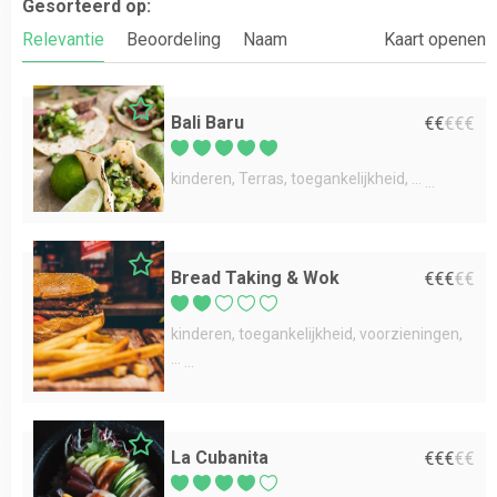
Gesorteerd op:
Relevantie
Beoordeling
Naam
Kaart openen
Bali Baru
€
€
€
€
€
kinderen
Terras
toegankelijkheid
...
Bread Taking & Wok
€
€
€
€
€
kinderen
toegankelijkheid
voorzieningen
...
La Cubanita
€
€
€
€
€