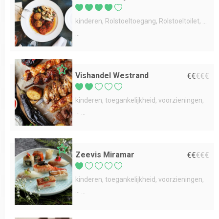
kinderen
Rolstoeltoegang
Rolstoeltoilet
...
Vishandel Westrand
€
€
€
€
€
kinderen
toegankelijkheid
voorzieningen
...
Zeevis Miramar
€
€
€
€
€
kinderen
toegankelijkheid
voorzieningen
...