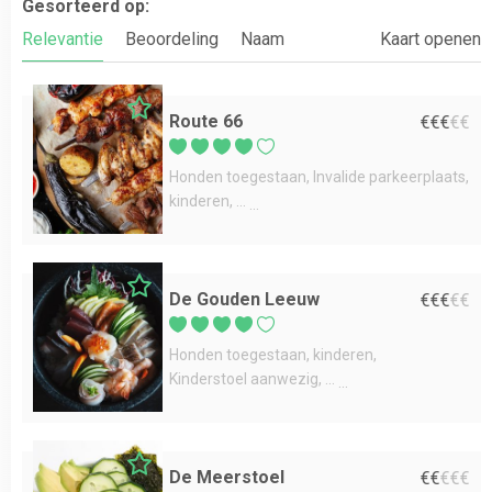
Gesorteerd op:
Relevantie
Beoordeling
Naam
Kaart openen
Route 66
€
€
€
€
€
Honden toegestaan
Invalide parkeerplaats
kinderen
...
De Gouden Leeuw
€
€
€
€
€
Honden toegestaan
kinderen
Kinderstoel aanwezig
...
De Meerstoel
€
€
€
€
€