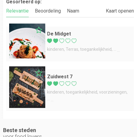
Gesorteerd op:
Relevantie
Beoordeling
Naam
Kaart openen
De Midget
kinderen
Terras
toegankelijkheid
...
Zuidwest 7
kinderen
toegankelijkheid
voorzieningen
...
Beste steden
voor food lovers