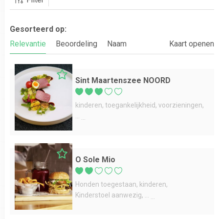
Gesorteerd op:
Relevantie
Beoordeling
Naam
Kaart openen
Sint Maartenszee NOORD
kinderen
toegankelijkheid
voorzieningen
...
O Sole Mio
Honden toegestaan
kinderen
Kinderstoel aanwezig
...