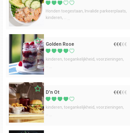
Honden toegestaan
Invalide parkeerplaats
kinderen
...
Golden Rose
€
€
€
€
€
kinderen
toegankelijkheid
voorzieningen
...
D'n Ot
€
€
€
€
€
kinderen
toegankelijkheid
voorzieningen
...