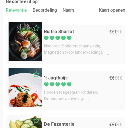
Gesorteerd op:
Relevantie
Beoordeling
Naam
Kaart openen
Bistro Sharlot
€
€
€
€
€
kinderen
Kinderstoel aanwezig
Magnetron (voor kindervoeding)
...
't Jagthuijs
€
€
€
€
€
Honden toegestaan
kinderen
Kinderstoel aanwezig
...
De Fazanterie
€
€
€
€
€