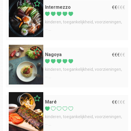
Intermezzo
€
€
€
€
€
kinderen
toegankelijkheid
voorzieningen
...
Nagoya
€
€
€
€
€
kinderen
toegankelijkheid
voorzieningen
...
Maré
€
€
€
€
€
kinderen
toegankelijkheid
voorzieningen
...