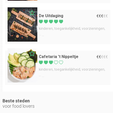
De Uitdaging
€
€
€
€
€
kinderen
toegankelijkheid
voorzieningen
...
Cafetaria 't Nippeltje
€
€
€
€
€
kinderen
toegankelijkheid
voorzieningen
...
Beste steden
voor food lovers