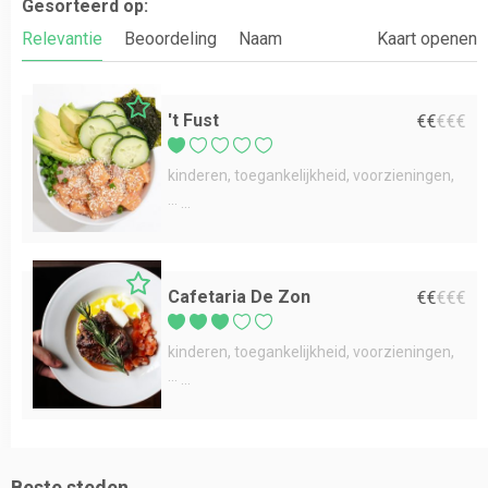
Gesorteerd op:
Relevantie
Beoordeling
Naam
Kaart openen
't Fust
€
€
€
€
€
kinderen
toegankelijkheid
voorzieningen
...
Cafetaria De Zon
€
€
€
€
€
kinderen
toegankelijkheid
voorzieningen
...
Beste steden