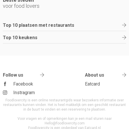
voor food lovers
Top 10 plaatsen met restaurants
Top 10 keukens
Follow us
About us
Facebook
Eatcard
Instragram
Foodlovercity is een online restaurantgids waar bezoekers informatie over
restaurants kunnen vinden. Het is heel makkelijk om een geschikt restaurant
in de buurt te vinden en een reservering te plaatsen.
Voor vragen en of opmerkingen kan je een mail sturen naar
Hello@foodlovercity.com
Foodlovercity is een onderdeel van Eatcard.nl