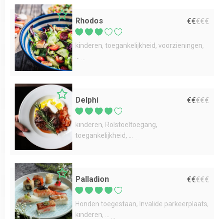
Rhodos
€
€
€
€
€
kinderen
toegankelijkheid
voorzieningen
...
Delphi
€
€
€
€
€
kinderen
Rolstoeltoegang
toegankelijkheid
...
Palladion
€
€
€
€
€
Honden toegestaan
Invalide parkeerplaats
kinderen
...