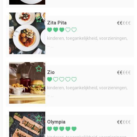
Zita Pita
€
€
€
€
€
kinderen
toegankelijkheid
voorzieningen
...
Zio
€
€
€
€
€
kinderen
toegankelijkheid
voorzieningen
...
Olympia
€
€
€
€
€