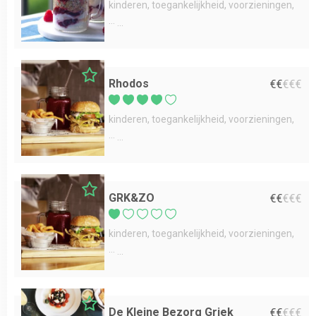
kinderen
toegankelijkheid
voorzieningen
...
Rhodos
€
€
€
€
€
kinderen
toegankelijkheid
voorzieningen
...
GRK&ZO
€
€
€
€
€
kinderen
toegankelijkheid
voorzieningen
...
De Kleine Bezorg Griek
€
€
€
€
€