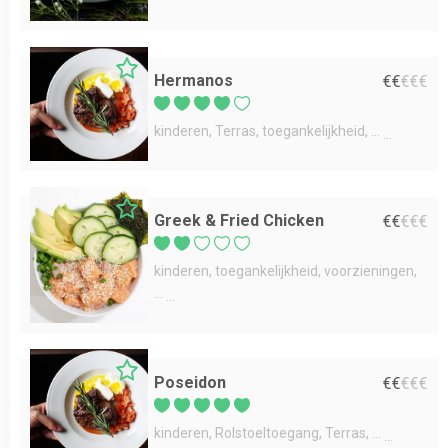
Hermanos
€
€
€
€
€
kinderen
Terras
toegankelijkheid
...
Greek & Fried Chicken
€
€
€
€
€
kinderen
toegankelijkheid
voorzieningen
...
Poseidon
€
€
€
€
€
kinderen
Rolstoeltoegang
Terras
...