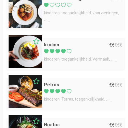
kinderen
toegankelijkheid
voorzieningen
...
Irodion
€
€
€
€
€
kinderen
toegankelijkheid
Vermaak
...
Petros
€
€
€
€
€
kinderen
Terras
toegankelijkheid
...
Nostos
€
€
€
€
€