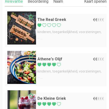
Relevantie
Beoordeling
Naam
Kaart openen
The Real Greek
€
€
€
€
€
kinderen
toegankelijkheid
voorzieningen
...
Athene's Olijf
€
€
€
€
€
kinderen
toegankelijkheid
voorzieningen
...
De Kleine Griek
€
€
€
€
€