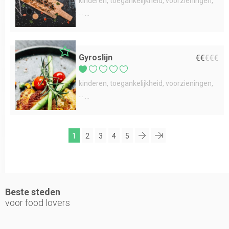
kinderen
toegankelijkheid
voorzieningen
...
Gyroslijn
€
€
€
€
€
kinderen
toegankelijkheid
voorzieningen
...
1
2
3
4
5
Beste steden
voor food lovers