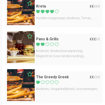
Kreta
€
€
€
€
€
Honden toegestaan
kinderen
Terras
...
Pans & Grills
€
€
€
€
€
kinderen
Kinderstoel aanwezig
Magnetron (voor kindervoeding)
...
The Greedy Greek
€
€
€
€
€
kinderen
toegankelijkheid
voorzieningen
...