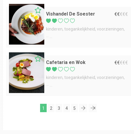
Vishandel De Soester
€
€
€
€
€
kinderen
toegankelijkheid
voorzieningen
...
Cafetaria en Wok
€
€
€
€
€
kinderen
toegankelijkheid
voorzieningen
...
1
2
3
4
5