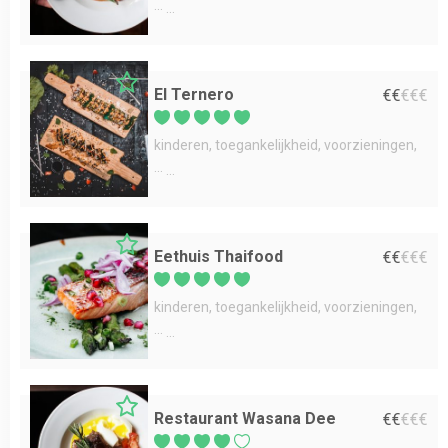
...
El Ternero
€
€
€
€
€
kinderen
toegankelijkheid
voorzieningen
...
Eethuis Thaifood
€
€
€
€
€
kinderen
toegankelijkheid
voorzieningen
...
Restaurant Wasana Dee
€
€
€
€
€