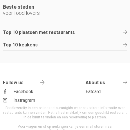
Beste steden
voor food lovers
Top 10 plaatsen met restaurants
Top 10 keukens
Follow us
About us
Facebook
Eatcard
Instragram
Foodlovercity is een online restaurantgids waar bezoekers informatie over
restaurants kunnen vinden. Het is heel makkelijk om een geschikt restaurant
in de buurt te vinden en een reservering te plaatsen.
Voor vragen en of opmerkingen kan je een mail sturen naar