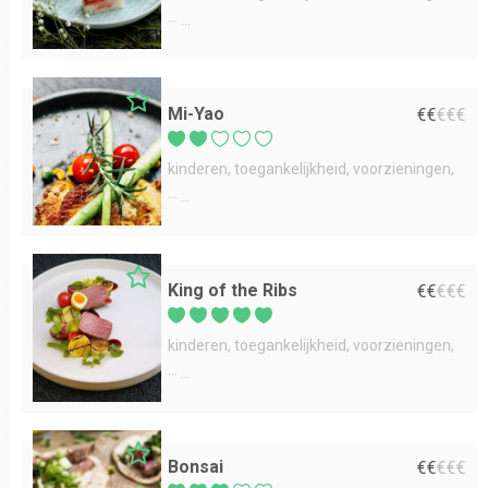
...
Mi-Yao
€
€
€
€
€
kinderen
toegankelijkheid
voorzieningen
...
King of the Ribs
€
€
€
€
€
kinderen
toegankelijkheid
voorzieningen
...
Bonsai
€
€
€
€
€