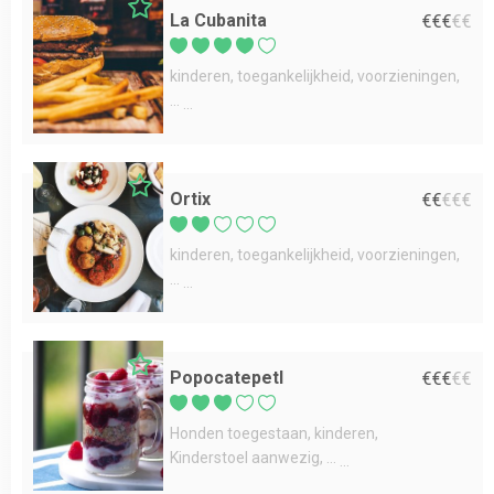
La Cubanita
€
€
€
€
€
kinderen
toegankelijkheid
voorzieningen
...
Ortix
€
€
€
€
€
kinderen
toegankelijkheid
voorzieningen
...
Popocatepetl
€
€
€
€
€
Honden toegestaan
kinderen
Kinderstoel aanwezig
...