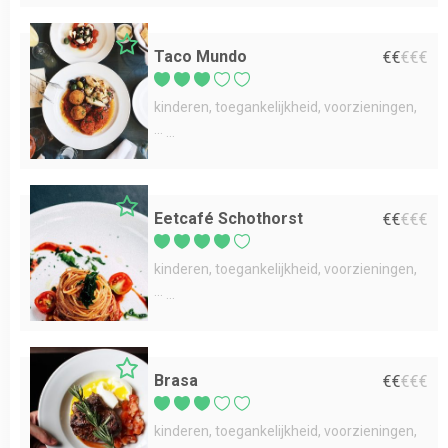
Taco Mundo
€
€
€
€
€
kinderen
toegankelijkheid
voorzieningen
...
Eetcafé Schothorst
€
€
€
€
€
kinderen
toegankelijkheid
voorzieningen
...
Brasa
€
€
€
€
€
kinderen
toegankelijkheid
voorzieningen