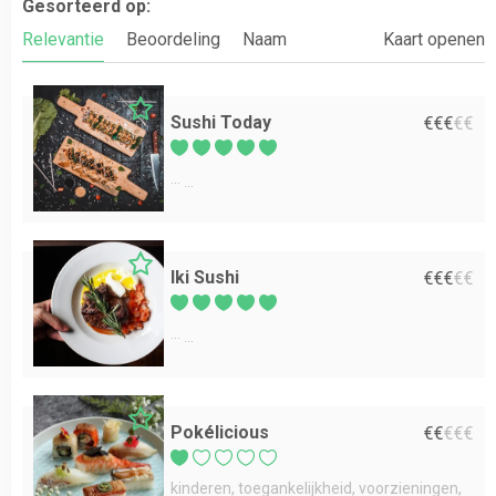
Gesorteerd op:
Relevantie
Beoordeling
Naam
Kaart openen
Sushi Today
€
€
€
€
€
...
Iki Sushi
€
€
€
€
€
...
Pokélicious
€
€
€
€
€
kinderen
toegankelijkheid
voorzieningen