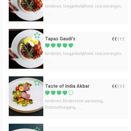
kinderen
toegankelijkheid
voorzieningen
...
Tapas Gaudi's
€
€
€
€
€
kinderen
toegankelijkheid
voorzieningen
...
Taste of India Akbar
€
€
€
€
€
kinderen
Kinderstoel aanwezig
Rolstoeltoegang
...