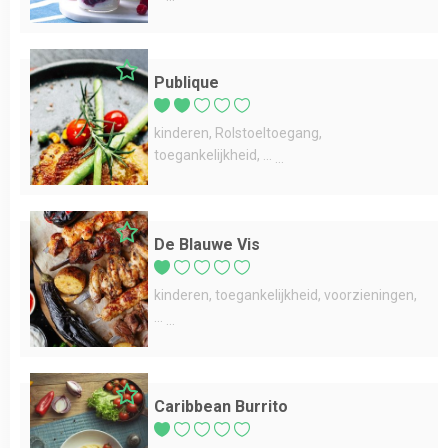
Publique
kinderen
Rolstoeltoegang
toegankelijkheid
...
De Blauwe Vis
kinderen
toegankelijkheid
voorzieningen
...
Caribbean Burrito