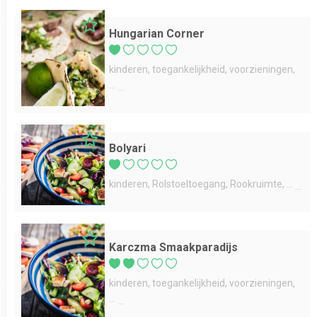
Hungarian Corner
kinderen
toegankelijkheid
voorzieningen
...
Bolyari
kinderen
Rolstoeltoegang
Rookruimte
...
Karczma Smaakparadijs
kinderen
toegankelijkheid
voorzieningen
...