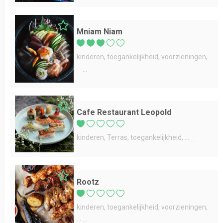
Mniam Niam
kinderen
toegankelijkheid
voorzieningen
...
Cafe Restaurant Leopold
kinderen
Terras
toegankelijkheid
...
Rootz
kinderen
toegankelijkheid
voorzieningen
...