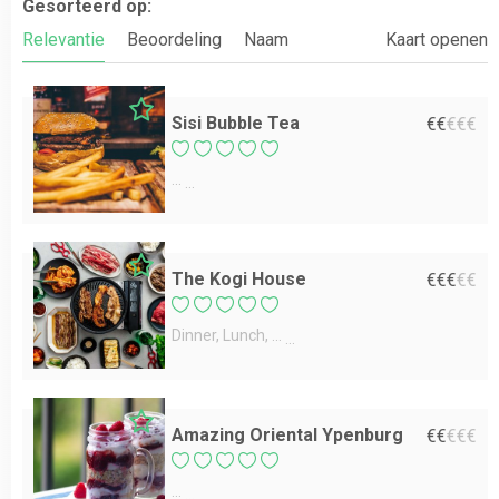
Gesorteerd op:
Relevantie
Beoordeling
Naam
Kaart openen
Sisi Bubble Tea
€
€
€
€
€
...
The Kogi House
€
€
€
€
€
Dinner
Lunch
...
Amazing Oriental Ypenburg
€
€
€
€
€
...