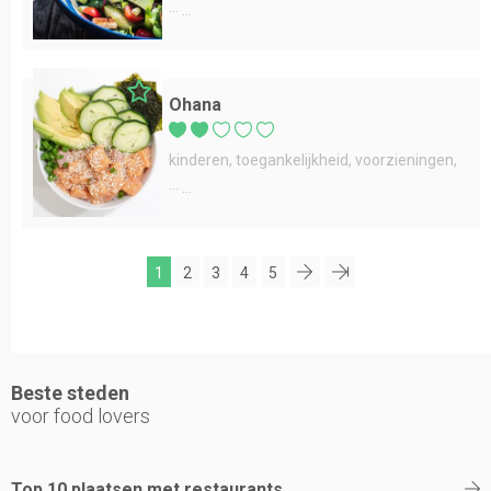
...
Ohana
kinderen
toegankelijkheid
voorzieningen
...
1
2
3
4
5
Beste steden
voor food lovers
Top 10 plaatsen met restaurants