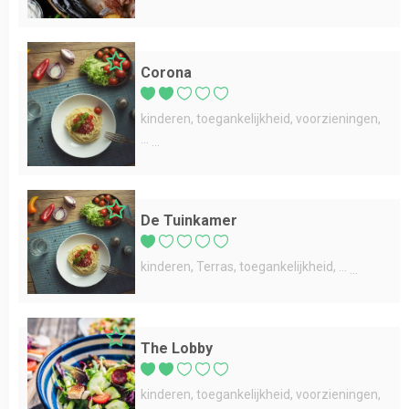
Corona
kinderen
toegankelijkheid
voorzieningen
...
De Tuinkamer
kinderen
Terras
toegankelijkheid
...
The Lobby
kinderen
toegankelijkheid
voorzieningen