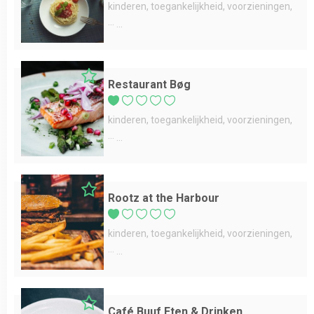
kinderen
toegankelijkheid
voorzieningen
...
Restaurant Bøg
kinderen
toegankelijkheid
voorzieningen
...
Rootz at the Harbour
kinderen
toegankelijkheid
voorzieningen
...
Café Buuf Eten & Drinken