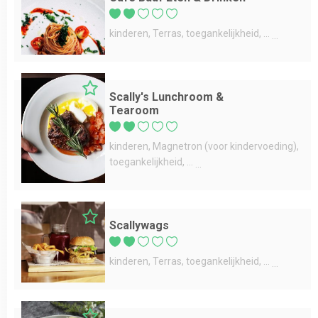
kinderen
Terras
toegankelijkheid
...
Scally's Lunchroom &
Tearoom
kinderen
Magnetron (voor kindervoeding)
toegankelijkheid
...
Scallywags
kinderen
Terras
toegankelijkheid
...