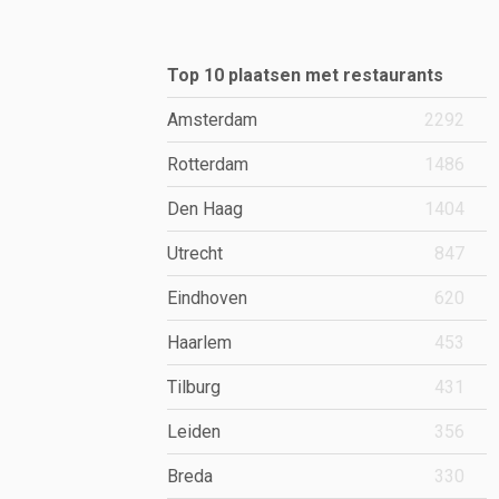
Top 10 plaatsen met restaurants
Amsterdam
2292
Rotterdam
1486
Den Haag
1404
Utrecht
847
Eindhoven
620
Haarlem
453
Tilburg
431
Leiden
356
Breda
330