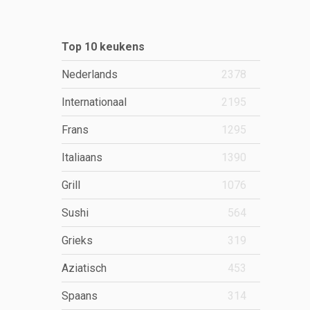
Top 10 keukens
Nederlands
2378
Internationaal
2195
Frans
1295
Italiaans
1390
Grill
1076
Sushi
564
Grieks
319
Aziatisch
453
Spaans
314