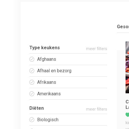
Gesor
Type keukens
meer filters
Afghaans
Afhaal en bezorg
Afrikaans
Amerikaans
C
L
Diëten
meer filters
Biologisch
k