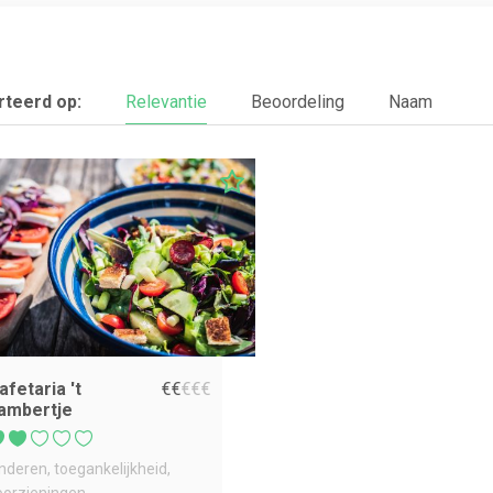
teerd op:
Relevantie
Beoordeling
Naam
afetaria 't
€
€
€
€
€
ambertje
inderen
toegankelijkheid