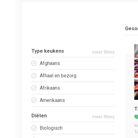
Gesor
Type keukens
meer filters
Afghaans
Afhaal en bezorg
Afrikaans
Amerikaans
T
Diëten
meer filters
k
Biologisch
T