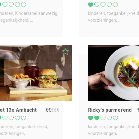
inderen
Kinderstoel aanwezig
kinderen
toegankelijkheid
oegankelijkheid
...
voorzieningen
...
et 13e Ambacht
€
€
€
€
€
Ricky's purmerend
inderen
toegankelijkheid
kinderen
toegankelijkheid
oorzieningen
...
voorzieningen
...