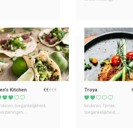
...
en's Kitchen
€
€
€
€
€
Troya
inderen
toegankelijkheid
kinderen
Terras
oorzieningen
...
toegankelijkheid
...