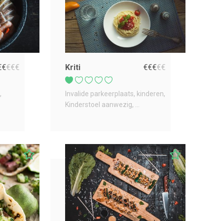
€
€
€
€
€
Kriti
€
€
€
€
€
Invalide parkeerplaats
kinderen
Kinderstoel aanwezig
...