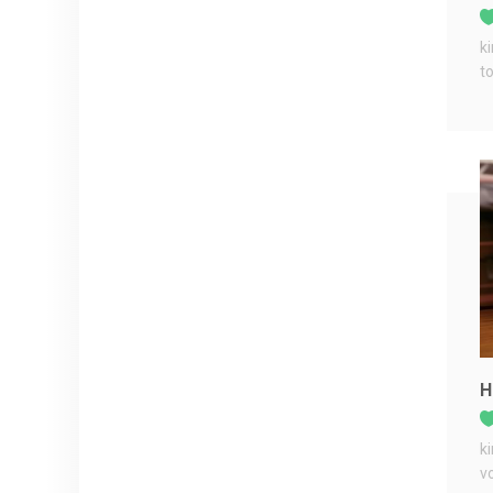
k
t
H
k
v