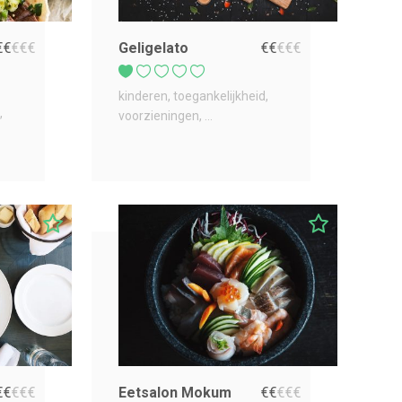
€
€
€
€
€
Geligelato
€
€
€
€
€
kinderen
toegankelijkheid
voorzieningen
...
€
€
€
€
€
Eetsalon Mokum
€
€
€
€
€