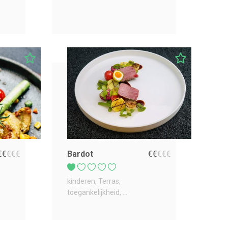
€
€
€
€
€
Bardot
€
€
€
€
€
kinderen
Terras
toegankelijkheid
...