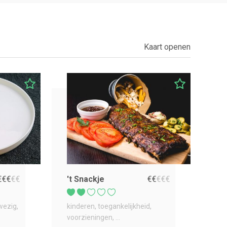
Kaart openen
€
€
€
€
€
't Snackje
€
€
€
€
€
wezig
kinderen
toegankelijkheid
voorzieningen
...