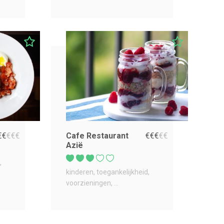
€
€
€
€
€
Cafe Restaurant
€
€
€
€
€
Azië
kinderen
toegankelijkheid
voorzieningen
...