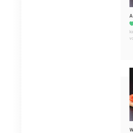
A
k
v
W