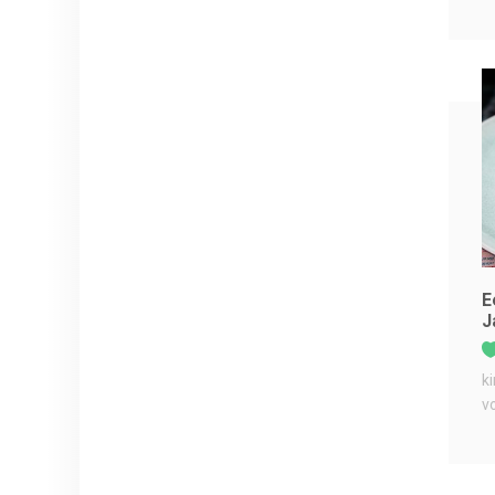
E
J
k
v