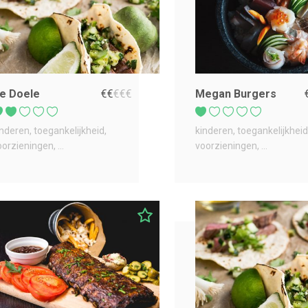
e Doele
€
€
€
€
€
Megan Burgers
inderen
toegankelijkheid
kinderen
toegankelijkheid
oorzieningen
...
voorzieningen
...