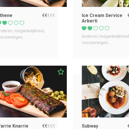
thene
€
€
€
€
€
Ice Cream Service
Arberti
inderen
toegankelijkheid
kinderen
toegankelijkheid
oorzieningen
...
voorzieningen
...
arrie Knarrie
€
€
€
€
€
Subway