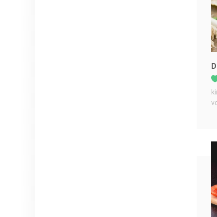
D
k
v