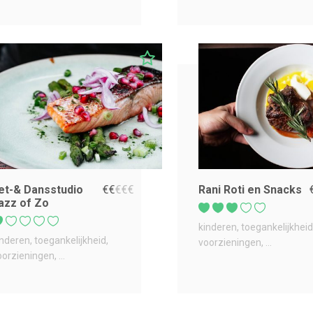
et-& Dansstudio
€
€
€
€
€
Rani Roti en Snacks
azz of Zo
kinderen
toegankelijkheid
inderen
toegankelijkheid
voorzieningen
...
oorzieningen
...