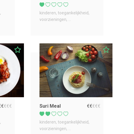
kinderen
toegankelijkheid
voorzieningen
...
€
€
€
€
€
Suri Meal
€
€
€
€
€
kinderen
toegankelijkheid
voorzieningen
...