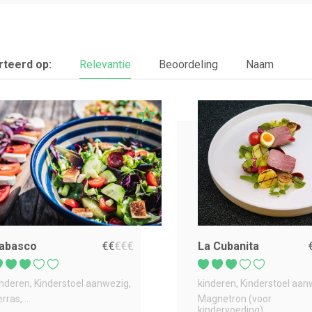
teerd op:
Relevantie
Beoordeling
Naam
abasco
€
€
€
€
€
La Cubanita
inderen
Kinderstoel aanwezig
kinderen
Kinderstoel aan
erras
...
Magnetron (voor
kindervoeding)