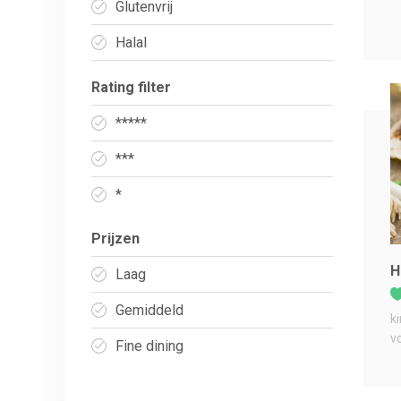
Glutenvrij
Halal
Rating filter
*****
***
*
Prijzen
H
Laag
Gemiddeld
k
v
Fine dining