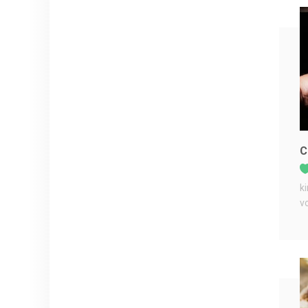
C
k
v