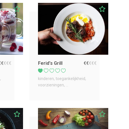
€
€
€
€
€
Ferid's Grill
€
€
€
€
€
kinderen
toegankelijkheid
voorzieningen
...