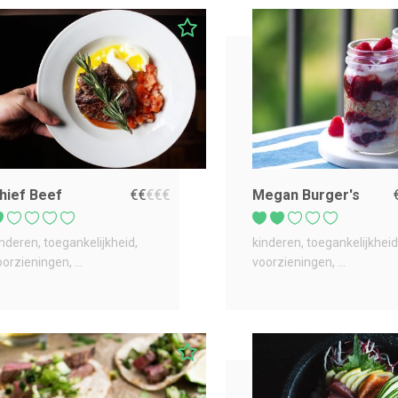
hief Beef
€
€
€
€
€
Megan Burger's
inderen
toegankelijkheid
kinderen
toegankelijkheid
oorzieningen
...
voorzieningen
...