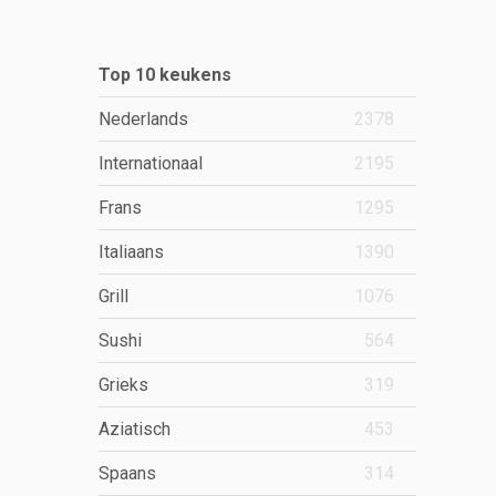
Top 10 keukens
Nederlands
2378
Internationaal
2195
Frans
1295
Italiaans
1390
Grill
1076
Sushi
564
Grieks
319
Aziatisch
453
Spaans
314