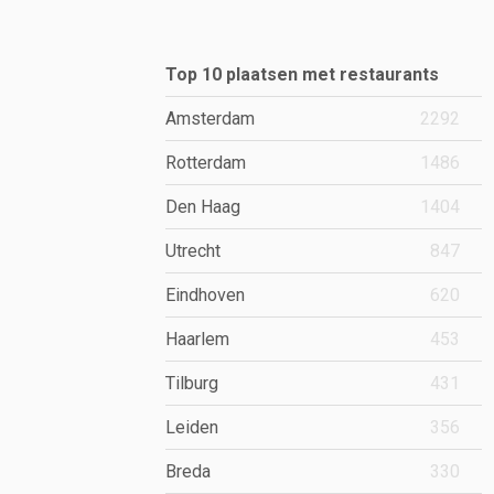
Top 10 plaatsen met restaurants
Amsterdam
2292
Rotterdam
1486
Den Haag
1404
Utrecht
847
Eindhoven
620
Haarlem
453
Tilburg
431
Leiden
356
Breda
330