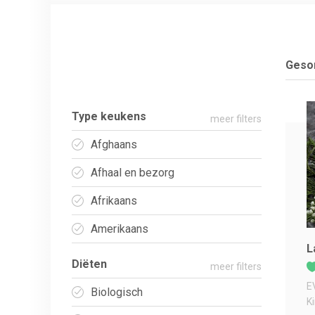
Gesor
Type keukens
meer filters
Afghaans
Afhaal en bezorg
Afrikaans
Amerikaans
L
Diëten
meer filters
E
Biologisch
K