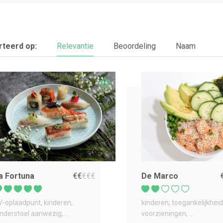
teerd op:
Relevantie
Beoordeling
Naam
a Fortuna
€
€
€
€
€
De Marco
V-oplaadpunt
kinderen
kinderen
toegankelijkheid
inderstoel aanwezig
...
voorzieningen
...