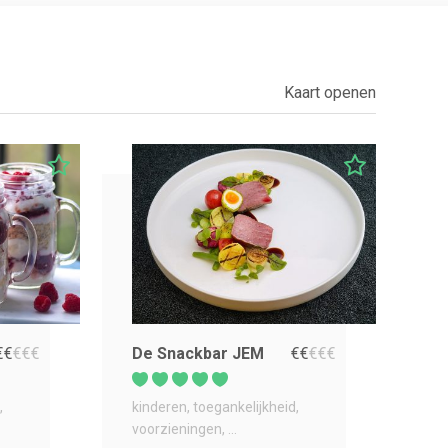
Kaart openen
€
€
€
€
€
De Snackbar JEM
€
€
€
€
€
kinderen
toegankelijkheid
voorzieningen
...