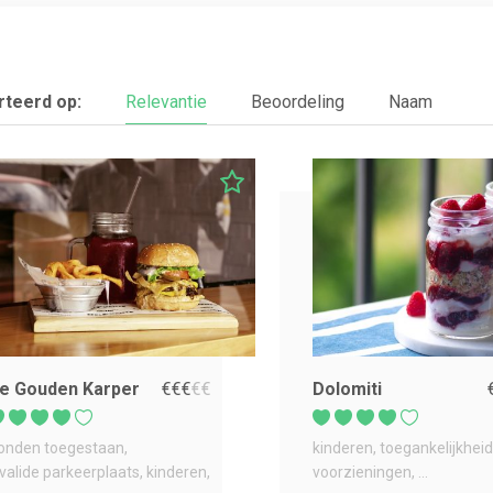
teerd op:
Relevantie
Beoordeling
Naam
e Gouden Karper
€
€
€
€
€
Dolomiti
onden toegestaan
kinderen
toegankelijkheid
nvalide parkeerplaats
kinderen
voorzieningen
...