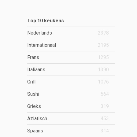
Top 10 keukens
Nederlands
2378
Internationaal
2195
Frans
1295
Italiaans
1390
Grill
1076
Sushi
564
Grieks
319
Aziatisch
453
Spaans
314