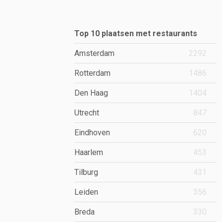
Top 10 plaatsen met restaurants
Amsterdam
2292
Rotterdam
1486
Den Haag
1404
Utrecht
847
Eindhoven
620
Haarlem
453
Tilburg
431
Leiden
356
Breda
330