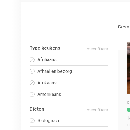
Gesor
Type keukens
meer filters
Afghaans
Afhaal en bezorg
Afrikaans
Amerikaans
D
Diëten
meer filters
H
Biologisch
I