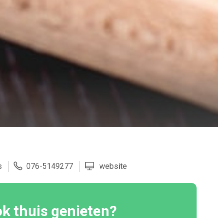
s
076-5149277
website
k thuis genieten?