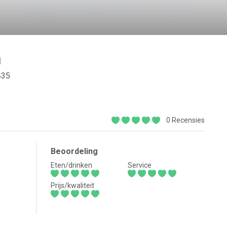
a
435
0 Recensies
Beoordeling
Eten/drinken
Service
Prijs/kwaliteit