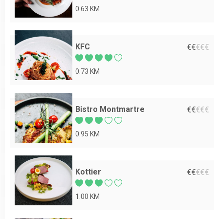
0.63 KM
KFC
€
€
€
€
€
0.73 KM
Bistro Montmartre
€
€
€
€
€
0.95 KM
Kottier
€
€
€
€
€
1.00 KM