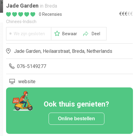
Jade Garden
in Breda
€
€
€
€
€
0 Recensies
Chinees-Indisch
We zijn gesloten
Bewaar
Deel
Jade Garden, Heilaarstraat, Breda, Netherlands
076-5149277
website
Ook thuis genieten?
Online bestellen