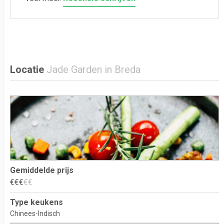
Locatie
Jade Garden in Breda
Gemiddelde prijs
€
€
€
€
€
Type keukens
Chinees-Indisch