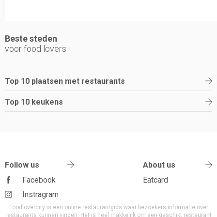
Beste steden
voor food lovers
Top 10 plaatsen met restaurants
Top 10 keukens
Follow us
About us
Facebook
Eatcard
Instragram
Foodlovercity is een online restaurantgids waar bezoekers informatie over
restaurants kunnen vinden. Het is heel makkelijk om een geschikt restaurant