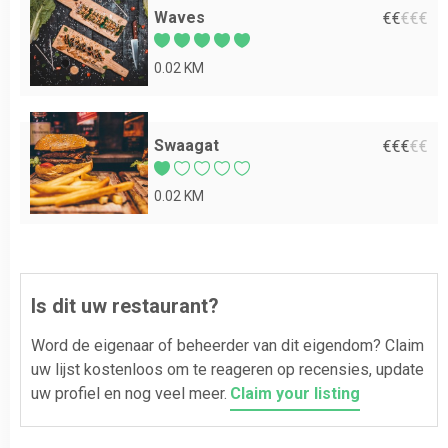
Waves
€
€
€
€
€
0.02 KM
Swaagat
€
€
€
€
€
0.02 KM
Is dit uw restaurant?
Word de eigenaar of beheerder van dit eigendom? Claim
uw lijst kostenloos om te reageren op recensies, update
uw profiel en nog veel meer.
Claim your listing