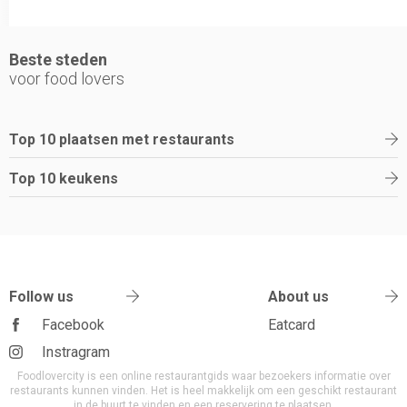
Beste steden
voor food lovers
Top 10 plaatsen met restaurants
Top 10 keukens
Follow us
About us
Facebook
Eatcard
Instragram
Foodlovercity is een online restaurantgids waar bezoekers informatie over
restaurants kunnen vinden. Het is heel makkelijk om een geschikt restaurant
in de buurt te vinden en een reservering te plaatsen.