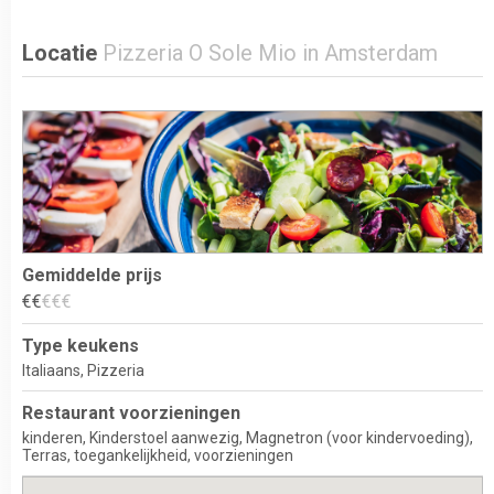
Locatie
Pizzeria O Sole Mio in Amsterdam
Gemiddelde prijs
€
€
€
€
€
Type keukens
Italiaans
Pizzeria
Restaurant voorzieningen
kinderen
Kinderstoel aanwezig
Magnetron (voor kindervoeding)
Terras
toegankelijkheid
voorzieningen