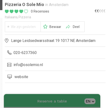
Pizzeria O Sole Mio
in Amsterdam
€
€
€
€
€
0 Recensies
Italiaans
Pizzeria
We zijn gesloten
Bewaar
Deel
Lange Leidsedwarsstraat 19 1017 NE Amsterdam
020-6237360
info@osolemio.nl
website