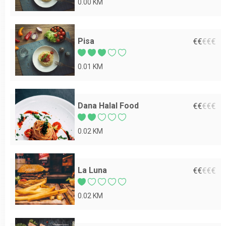
0.00 KM
Pisa
€
€
€
€
€
0.01 KM
Dana Halal Food
€
€
€
€
€
0.02 KM
La Luna
€
€
€
€
€
0.02 KM