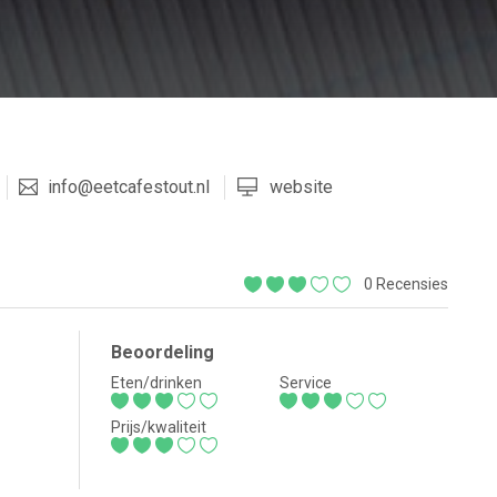
info@eetcafestout.nl
website
0 Recensies
Beoordeling
Eten/drinken
Service
Prijs/kwaliteit