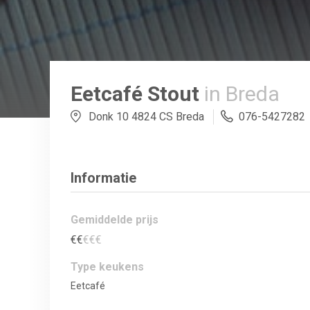
Eetcafé Stout
in Breda
Donk 10 4824 CS Breda
076-5427282
Informatie
Gemiddelde prijs
€
€
€
€
€
Type keukens
Eetcafé