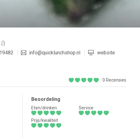
da
19482
info@quicklunchshop.nl
website
0 Recensies
Beoordeling
Eten/drinken
Service
Prijs/kwaliteit