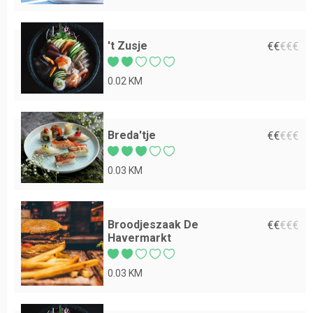
't Zusje
€
€
€
€
€
0.02 KM
Breda'tje
€
€
€
€
€
0.03 KM
Broodjeszaak De
€
€
€
€
€
Havermarkt
0.03 KM