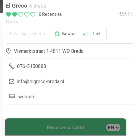
El Greco
in Breda
€
€
€
€
€
0 Recensies
Grieks
We zijn gesloten
Bewaar
Deel
Vismarktstraat 1 4811 WD Breda
076-5150888
info@elgreco-breda.nl
website