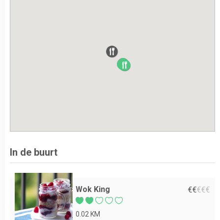
In de buurt
Wok King
€
€
€
€
€
0.02 KM