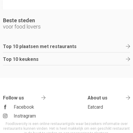
Beste steden
voor food lovers
Top 10 plaatsen met restaurants
Top 10 keukens
Follow us
About us
Facebook
Eatcard
Instragram
Foodlovercity is een online restaurantgids waar bezoekers informatie over
restaurants kunnen vinden. Het is heel makkelijk om een geschikt restaurant