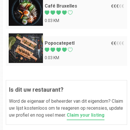
Café Bruxelles
€
€
€
€
€
0.03 KM
Popocatepetl
€
€
€
€
€
0.03 KM
Is dit uw restaurant?
Word de eigenaar of beheerder van dit eigendom? Claim
uw lijst kostenloos om te reageren op recensies, update
uw profiel en nog veel meer.
Claim your listing