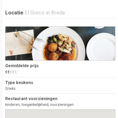
Locatie
El Greco in Breda
Gemiddelde prijs
€
€
€
€
€
Type keukens
Grieks
Restaurant voorzieningen
kinderen
toegankelijkheid
voorzieningen