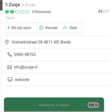
't Zusje
in Breda
€
€
€
€
€
0 Recensies
Tapas
We zijn open
Bewaar
Deel
Vismarktstraat 28 4811 WE Breda
0900-98753
info@zusje.nl
website