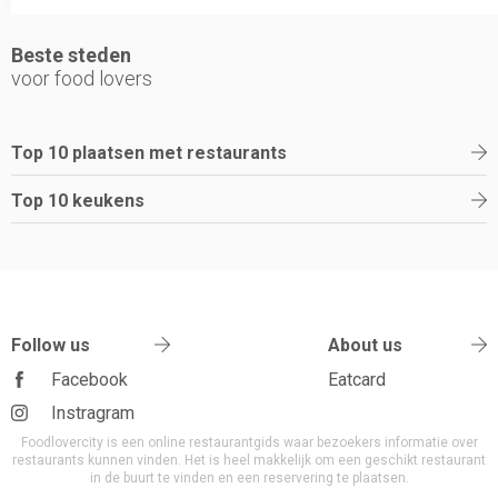
Beste steden
voor food lovers
Top 10 plaatsen met restaurants
Top 10 keukens
Follow us
About us
Facebook
Eatcard
Instragram
Foodlovercity is een online restaurantgids waar bezoekers informatie over
restaurants kunnen vinden. Het is heel makkelijk om een geschikt restaurant
in de buurt te vinden en een reservering te plaatsen.