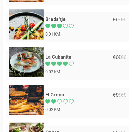
Breda'tje
€
€
€
€
€
0.01 KM
La Cubanita
€
€
€
€
€
0.02 KM
El Greco
€
€
€
€
€
0.02 KM