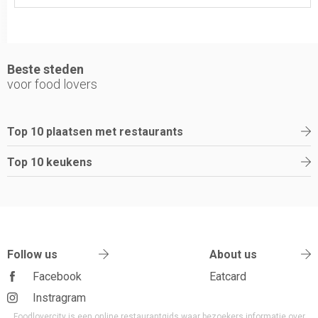
Beste steden
voor food lovers
Top 10 plaatsen met restaurants
Top 10 keukens
Follow us
About us
Facebook
Eatcard
Instragram
Foodlovercity is een online restaurantgids waar bezoekers informatie over