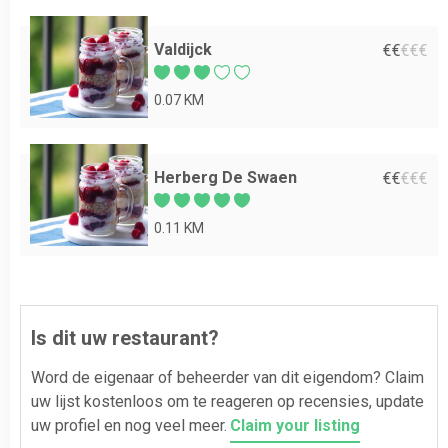
Valdijck
€
€
€
€
€
0.07 KM
Herberg De Swaen
€
€
€
€
€
0.11 KM
Is dit uw restaurant?
Word de eigenaar of beheerder van dit eigendom? Claim
uw lijst kostenloos om te reageren op recensies, update
uw profiel en nog veel meer.
Claim your listing