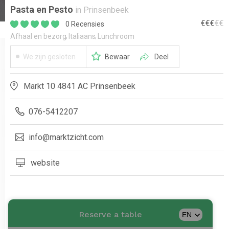
Pasta en Pesto
in Prinsenbeek
€
€
€
€
€
0 Recensies
Afhaal en bezorg
Italiaans
Lunchroom
We zijn gesloten
Bewaar
Deel
Markt 10 4841 AC Prinsenbeek
076-5412207
info@marktzicht.com
website