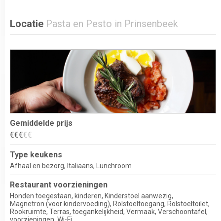
Locatie
Pasta en Pesto in Prinsenbeek
Gemiddelde prijs
€
€
€
€
€
Type keukens
Afhaal en bezorg
Italiaans
Lunchroom
Restaurant voorzieningen
Honden toegestaan
kinderen
Kinderstoel aanwezig
Magnetron (voor kindervoeding)
Rolstoeltoegang
Rolstoeltoilet
Rookruimte
Terras
toegankelijkheid
Vermaak
Verschoontafel
voorzieningen
Wi-Fi