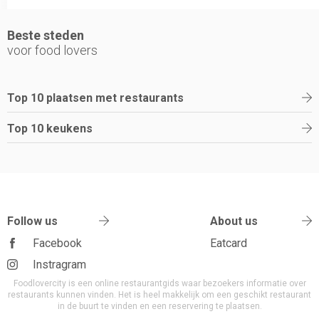
Beste steden
voor food lovers
Top 10 plaatsen met restaurants
Top 10 keukens
Follow us
About us
Facebook
Eatcard
Instragram
Foodlovercity is een online restaurantgids waar bezoekers informatie over
restaurants kunnen vinden. Het is heel makkelijk om een geschikt restaurant
in de buurt te vinden en een reservering te plaatsen.