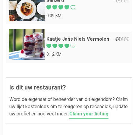
Salsero
€
€
€
€
€
0.09 KM
Kaatje Jans Niels Vermolen
€
€
€
€
€
0.12 KM
Is dit uw restaurant?
Word de eigenaar of beheerder van dit eigendom? Claim
uw lijst kostenloos om te reageren op recensies, update
uw profiel en nog veel meer.
Claim your listing