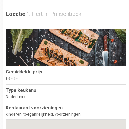
Locatie
't Hert in Prinsenbeek
Gemiddelde prijs
€
€
€
€
€
Type keukens
Nederlands
Restaurant voorzieningen
kinderen
toegankelijkheid
voorzieningen