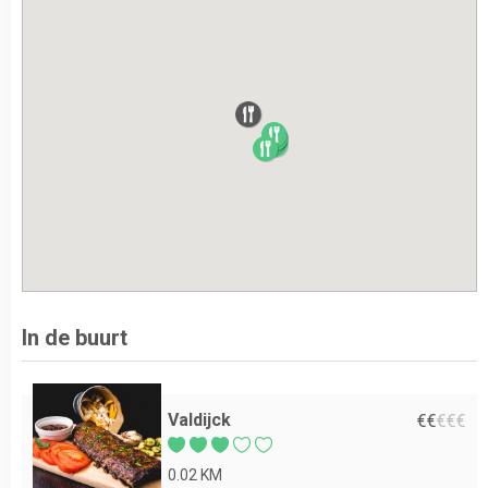
In de buurt
Valdijck
€
€
€
€
€
0.02 KM