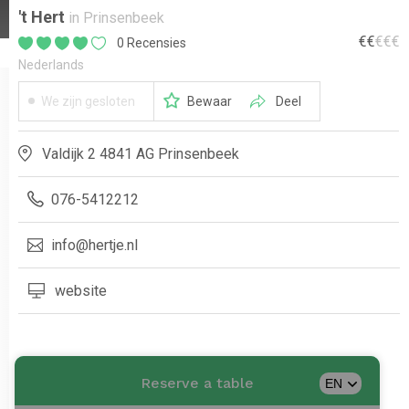
't Hert
in Prinsenbeek
€
€
€
€
€
0 Recensies
Nederlands
We zijn gesloten
Bewaar
Deel
Valdijk 2 4841 AG Prinsenbeek
076-5412212
info@hertje.nl
website